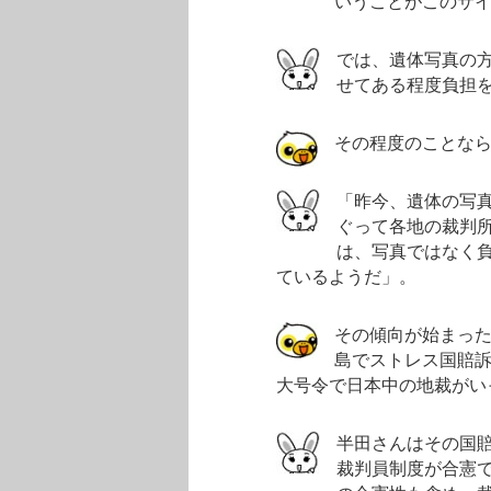
いうことがこのサ
では、遺体写真の
せてある程度負担
その程度のことな
「昨今、遺体の写
ぐって各地の裁判
は、写真ではなく
ているようだ」。
その傾向が始まっ
島でストレス国賠訴
大号令で日本中の地裁がい
半田さんはその国
裁判員制度が合憲