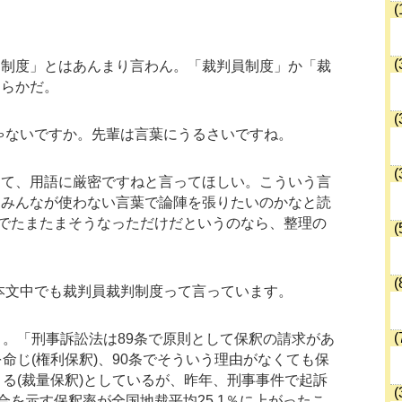
(
(
判制度」とはあんまり言わん。「裁判員制度」か「裁
ちらかだ。
(
ゃないですか。先輩は言葉にうるさいですね。
(
くて、用語に厳密ですねと言ってほしい。こういう言
、みんなが使わない言葉で論陣を張りたいのかなと読
でたまたまそうなっただけだというのなら、整理の
(
(
本文中でも裁判員裁判制度って言っています。
(
。「刑事訴訟法は89条で原則として保釈の請求があ
命じ(権利保釈)、90条でそういう理由がなくても保
る(裁量保釈)としているが、昨年、刑事事件で起訴
(
合を示す保釈率が全国地裁平均25.1％に上がったこ