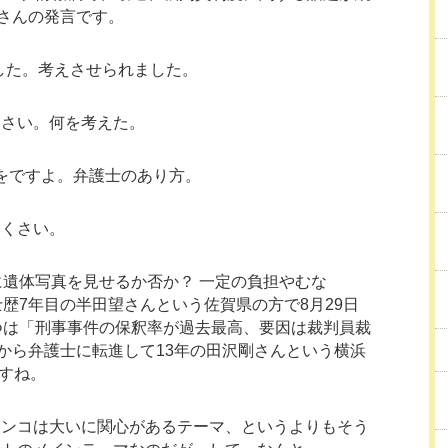
さんの発言です。
した。考えさせられました。
くさい。何を考えた。
をですよ。弁護士のあり方。
らくさい。
遺体写真を見せるか否か？ 一定の負担やむな
歴7年目の半田望さんという佐賀県の方で8月29日
つは「刑事事件の保釈率が過去最高、要因は裁判員裁
から弁護士に転進して13年の田沢剛さんという横浜
ですね。
インコは大いに関心があるテーマ、というよりもそう