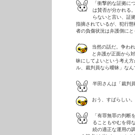
「衝撃的な証拠に
は賛否が分かれる
らないと言い、証
指摘されているが、犯行態
者の負傷状況は弁護側にと
当然の話だ。争わ
と弁護が正面から
昧にしてよいという考え方
ル、裁判員なら曖昧」なん
半田さんは「裁判
おう、すばらしい
「有罪無罪の判断
ることもやむを得
続の適正な運用の