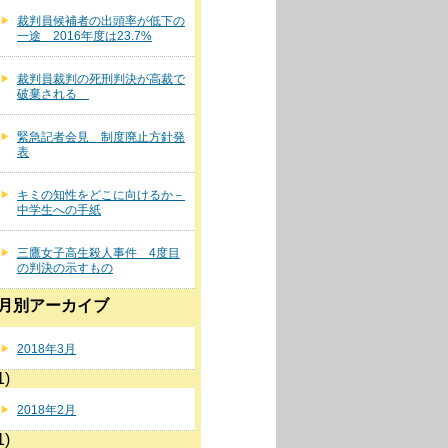
裁判員候補者の出頭率が低下の
一途 2016年度は23.7%
裁判員裁判の死刑判決が高裁で
破棄される
緊急記者会見 制度廃止方針発
表
キミの知性をどこに向けるか－
中学生への手紙
三鷹女子高生殺人事件 4度目
の判決の示すもの
月別アーカイブ
2018年3月
1)
2018年2月
1)