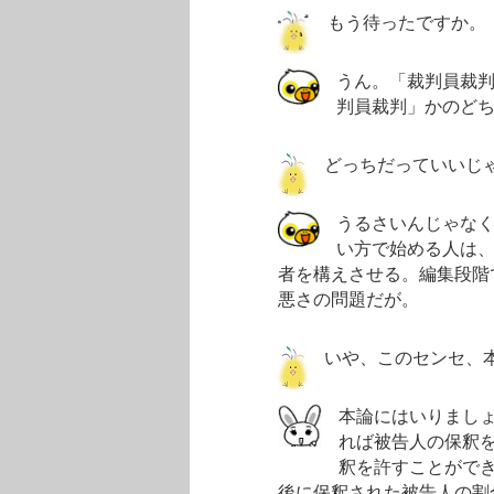
もう待ったですか。
うん。「裁判員裁
判員裁判」かのど
どっちだっていいじ
うるさいんじゃな
い方で始める人は
者を構えさせる。編集段階
悪さの問題だが。
いや、このセンセ、
本論にはいりましょ
れば被告人の保釈を
釈を許すことができ
後に保釈された被告人の割