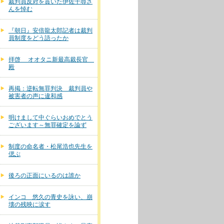
裁判員反対を貫いた伊佐千尋さ
んを悼む
『朝日』安倍龍太郎記者は裁判
員制度をどう語ったか
拝啓 オオタニ新最高裁長官
殿
再掲：逆転無罪判決 裁判員や
被害者の声に違和感
明けまして中ぐらいおめでとう
ございます～無罪確定を論ず
制度の命名者・松尾浩也先生を
偲ぶ
後ろの正面にいるのは誰か
インコ 悠久の青史を詠い、崩
壊の残映に涙す