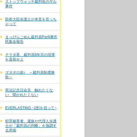
ストップウォッチ裁判長のザル
事件
防衛大臣弁護士が本音を言っち
ゃって
まっぴらごめん裁判員PartⅧ市
民集会報告
テラダ君、裁判員8年目の現実
を直視せよ
ズタボロ節♪ ～裁判員制度惨
歌～
憲法記念日会見 触れたくな
い、聞かれたくない
EVERLASTING ~2割を切って~
犯罪被害者、遺族や代理人弁護
士が「裁判員の判断」を強調す
る意味