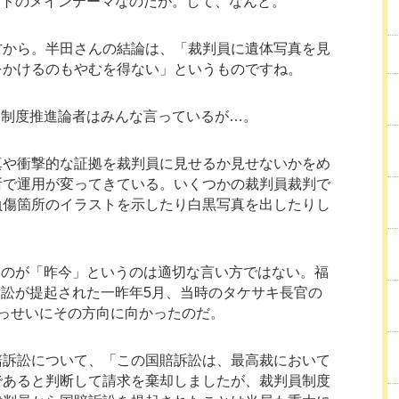
イトのメインテーマなのだが。して、なんと。
方から。半田さんの結論は、「裁判員に遺体写真を見
をかけるのもやむを得ない」というものですね。
ら制度推進論者はみんな言っているが…。
真や衝撃的な証拠を裁判員に見せるか見せないかをめ
所で運用が変ってきている。いくつかの裁判員裁判で
負傷箇所のイラストを示したり白黒写真を出したりし
たのが「昨今」というのは適切な言い方ではない。福
訟が提起された一昨年5月、当時のタケサキ長官の
っせいにその方向に向かったのだ。
賠訴訟について、「この国賠訴訟は、最高裁において
であると判断して請求を棄却しましたが、裁判員制度