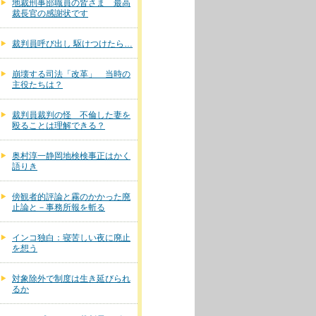
地裁刑事部職員の皆さま 最高
裁長官の感謝状です
裁判員呼び出し 駆けつけたら…
崩壊する司法「改革」 当時の
主役たちは？
裁判員裁判の怪 不倫した妻を
殴ることは理解できる？
奥村淳一静岡地検検事正はかく
語りき
傍観者的評論と霧のかかった廃
止論と－事務所報を斬る
インコ独白：寝苦しい夜に廃止
を想う
対象除外で制度は生き延びられ
るか