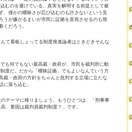
み込むのを避けている。真実を解明する前提として被
(
ず、僅かの曖昧さが忍び込むのも許さないという見
ろうが嫌がるまいが市民に証拠を直視させるのも致
着くだろう。
(
なんて看板しょってる制度推進論者はときどきそんな
(
。
(
派でも何でもない最高裁・政府が、市民を裁判所に動
た制度だ。だから「曖昧証拠」でもよいなんていう方
高裁・政府の方針をちゃんと批判する立場に立たな
(
話に落ち込む。
(
次のテーマに移りましょう。もうひとつは、「刑事事
最高、要因は裁判員裁判制度？」です。
(