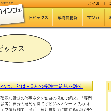
止
を求めます～
｜
リンク集
｜
うべきことは－2人の弁護士意見を評す
が硬派な話題の時事ネタを独自の視点で解説」「専門
を参考に自分の意見を持てばビジネスシーンで大いに
ウェブ情報欄で、最近、裁判員制度に関する話題が続