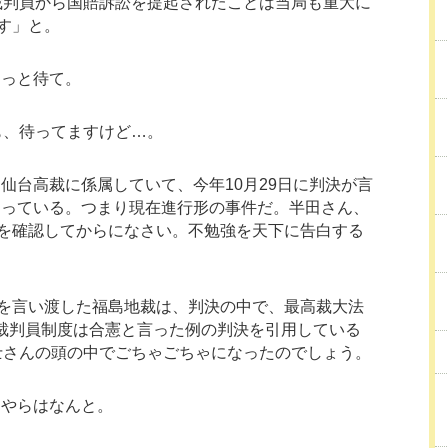
裁判員から国賠訴訟を提起されたことは当局も重大に
す」と。
ょっと待て。
も、待ってますけど…。
仙台高裁に係属していて、今年10月29日に判決が言
なっている。つまり現在進行形の事件だ。半田さん、
を確認してからになさい。不勉強を天下に告白する
訴を言い渡した福島地裁は、判決の中で、最高裁大法
月に裁判員制度は合憲と言った例の判決を引用している
士さんの頭の中でごちゃごちゃになったのでしょう。
とやらはなんと。