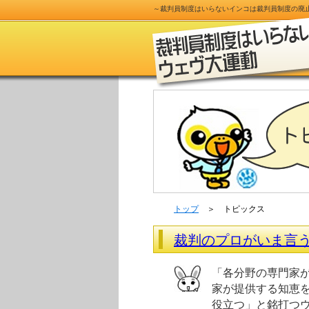
～
裁判員制度
はいらないインコは
裁判員制度
の
廃
トップ
＞ トピックス
裁判のプロがいま言
「各分野の専門家
家が提供する知恵
役立つ」と銘打つ