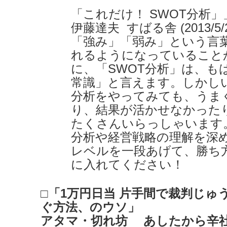
「これだけ！ SWOT分析」
伊藤達夫 すばる舎 (2013/5/2
「強み」「弱み」という言
れるようになっていること
に、「SWOT分析」は、も
常識」と言えます。しかしい
分析をやってみても、うま
り、結果が活かせなかった
たくさんいらっしゃいます
分析や経営戦略の理解を深
レベルを一段あげて、勝ち
に入れてください！
□「1万円日当 片手間で裁判じゅ
ぐ方法、のウソ」
アタマ・切れ坊 あしたから辛社 2