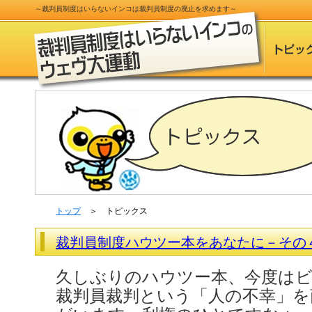
～
裁判員制度
はいらないインコは
裁判員制度
の
廃止
を求めます～
トップ
＞ トピックス
裁判員制度ハウツー本をあなたに－その
久しぶりのハウツー本、今度は
裁判員裁判という「人の不幸」を