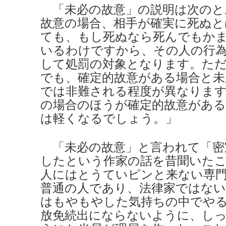
「未必の故意」の説明は次のと
故意の場合、相手が確実に死ぬ
ても、もし死ぬなら死んでもか
いるわけですから、その人の行
して処罰の対象となります。ただ
でも、確定的故意がある場合と未
では非難される程度が異なりま
の場合のほうが確定的故意がある
は軽くなるでしょう。」
「未必の故意」と言われて「密
したという作家の話を昔聞いた
人にはとうていピンと来ない専
普通の人であり、法律家ではな
はもやもやした気持ちの中でや
放免続出にならないように、し