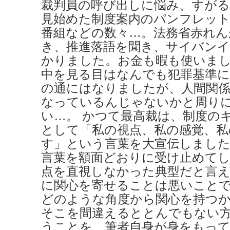
裁判員の呼び出しに悩み、すが
見始めた制度案内のパンフレッ
番組などの数々…。法務省赤れん
き、推進落語を聞き、サイバン
かりました。お金も暇も使いま
中を見る目はなんでも犯罪基準に
の通にはなりましたが、人間関
なっているんじゃないかと周り
い…。 かつて最高裁は、制度の
として「私の視点、私の感覚、私
す」という言葉を大宣伝しまし
言葉を額面どおりに受け止めてし
点を直視しなかった典型だと言え
に関心を寄せることは悪いこと
どのような角度から関心を持つ
そこを間違えるととんでもない
うことを、筆者自身が身をもっ