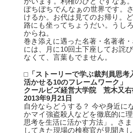
がいます。利権のひとですなぁ
ぼちぼちでんなぁの世界です。
けるか。お代は見てのお帰り。
路にも坐ってちょうだい。うし
からね。
巻き添えに遇った名著・名著者・
には、月に10回土下座してお詫
なくて、言葉もでません。
□「ストーリーで学ぶ裁判員思考
活かせる10のフレームワーク」
クールビズ経営大学院 荒木又右
2013年9月21日
自分ならどうする？ 今や身近に
かマイ強盗殺人などを徹底的に理
思考を生活に活かす方法」。さま
してきた現場の検察官が見聞きし