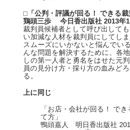
□「公判・評議が回る！ できる
鶏頭三歩 今日香出版社 2013年1
裁判員候補者として呼び出しても
い加減な人材を裁判員にしてし
スムーズにいかないと悩んでい
んな問題を解決するために、各地
しの第一人者と勇名をはせた元判
員の見分け方・採り方の血みどろ
る。
上に同じ
「お店・会社が回る！ で
て方」
鴨頭嘉人 明日香出版社 201