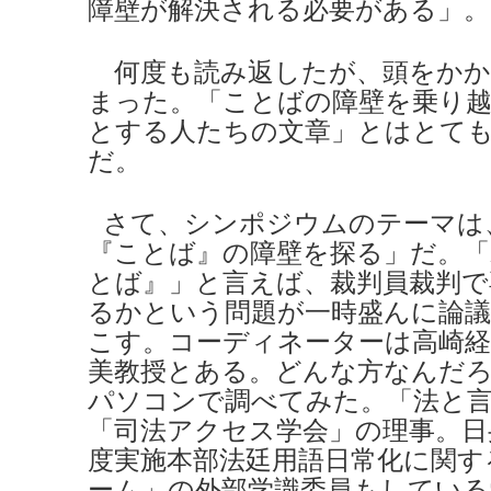
障壁が解決される必要がある」。
何度も読み返したが、頭をかか
まった。「ことばの障壁を乗り
とする人たちの文章」とはとて
だ。
さて、シンポジウムのテーマは
『ことば』の障壁を探る」だ。「
とば』」と言えば、裁判員裁判で
るかという問題が一時盛んに論
こす。コーディネーターは高崎経
美教授とある。どんな方なんだ
パソコンで調べてみた。「法と言
「司法アクセス学会」の理事。日
度実施本部法廷用語日常化に関す
ーム」の外部学識委員もしている