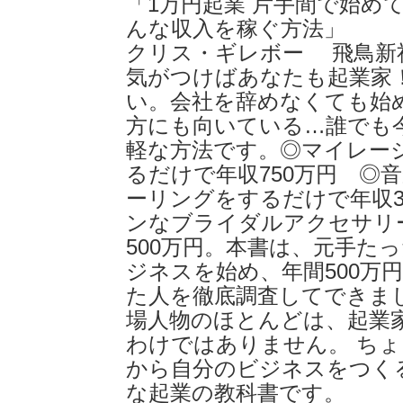
「1万円起業 片手間で始め
んな収入を稼ぐ方法」
クリス・ギレボー 飛鳥新社 
気がつけばあなたも起業家
い。会社を辞めなくても始
方にも向いている…誰でも
軽な方法です。◎マイレー
るだけで年収750万円 ◎
ーリングをするだけで年収3
ンなブライダルアクセサリ
500万円。本書は、元手たっ
ジネスを始め、年間500万
た人を徹底調査してできま
場人物のほとんどは、起業
わけではありません。 ち
から自分のビジネスをつく
な起業の教科書です。