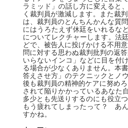
ラミッド」の話し方に変えると
く裁判員が激減します。また裁
は、裁判員のとんちんかんな質
にはうろたえず休廷をいれるな
についてレクチャーします。法
どで、被告人に投げかける不用意
問に対する思わぬ裁判批判の返答
いらないインコ」などに目を付
る場合が少なくありません。本
答えさせ方」のテクニックとノ
後も裁判員の精神的ケアに努めろ
されて陥りかかっているあなた
多少とも先送りするのにも役立
もう疲れてしまったって？ あ
すかね。