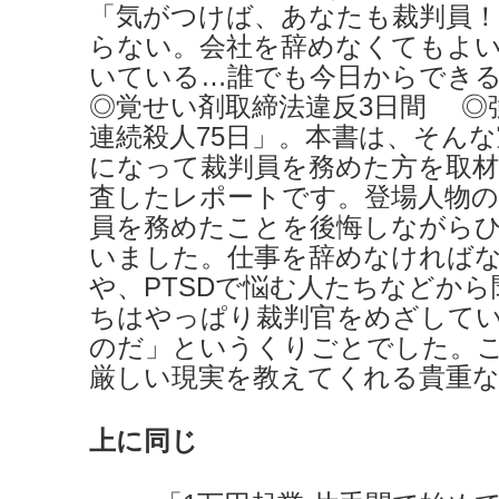
「気がつけば、あなたも裁判員！
らない。会社を辞めなくてもよ
いている…誰でも今日からでき
◎覚せい剤取締法違反3日間 ◎
連続殺人75日」。本書は、そん
になって裁判員を務めた方を取材
査したレポートです。登場人物
員を務めたことを後悔しながら
いました。仕事を辞めなければ
や、PTSDで悩む人たちなどか
ちはやっぱり裁判官をめざして
のだ」というくりごとでした。
厳しい現実を教えてくれる貴重な
上に同じ