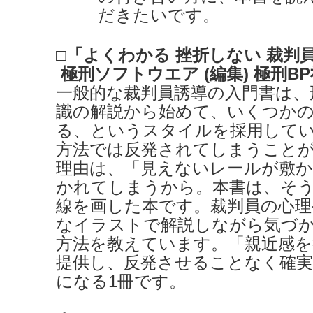
だきたいです。
□「よくわかる 挫折しない 裁判
極刑ソフトウエア (編集) 極刑BP社
一般的な裁判員誘導の入門書は、
識の解説から始めて、いくつか
る、というスタイルを採用して
方法では反発されてしまうこと
理由は、「見えないレールが敷
かれてしまうから。本書は、そ
線を画した本です。裁判員の心理
なイラストで解説しながら気づ
方法を教えています。「親近感を
提供し、反発させることなく確
になる1冊です。