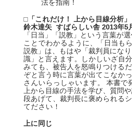
法を指南！
□「これだけ！ 上から目線分析」
鈴木達矢 すばらしい舎 2013年5
「日当」「説教」という言葉が選
ことでわかるように、「日当も
説教」は、もはや「裁判員にな
識」と言えます。しかしいざ自
みても、被告人を怒鳴りつける
ぞと言う時に言葉が出てこなか
さんいらっしゃいます。 本書で
上から目線の手法を学び、質問や
段あげて、裁判長に褒められる
てださい！
上に同じ