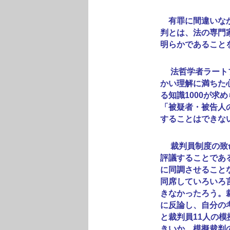
有罪に間違いなか
判とは、法の専門
明らかであること
法哲学者ラートブ
かい理解に満ちた
る知識1000が
「被疑者・被告人
することはできな
裁判員制度の致命
評議することであ
に同調させること
同席していろいろ
きなかったろう。
に反論し、自分の
と裁判員11人の
きいか、模擬裁判