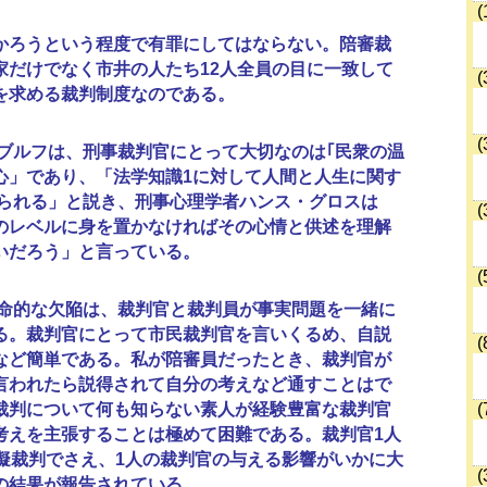
(
ろうという程度で有罪にしてはならない。陪審裁
家だけでなく市井の人たち12人全員の目に一致して
(
を求める裁判制度なのである。
(
ルフは、刑事裁判官にとって大切なのは｢民衆の温
心」であり、「法学知識1に対して人間と人生に関す
求められる」と説き、刑事心理学者ハンス・グロスは
(
のレベルに身を置かなければその心情と供述を理解
いだろう」と言っている。
(
的な欠陥は、裁判官と裁判員が事実問題を一緒に
る。裁判官にとって市民裁判官を言いくるめ、自説
(
など簡単である。私が陪審員だったとき、裁判官が
言われたら説得されて自分の考えなど通すことはで
裁判について何も知らない素人が経験豊富な裁判官
(
考えを主張することは極めて困難である。裁判官1人
模擬裁判でさえ、1人の裁判官の与える影響がいかに大
(
の結果が報告されている。