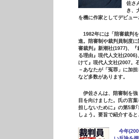
佐さ
き、
を機に作家としてデビュー
1982年には「陪審裁判
進。陪審制や裁判員制度に
審裁判』新潮社(1977)
る理由』現代人文社(200
けて』現代人文社(2007
－あなたが「冤罪」に加担し
など多数があります。
伊佐さんは、陪審制を強
目を向けました。氏の言葉
担しないために』の第5章
しょう。要旨で紹介すると
今年(20
い反論を押