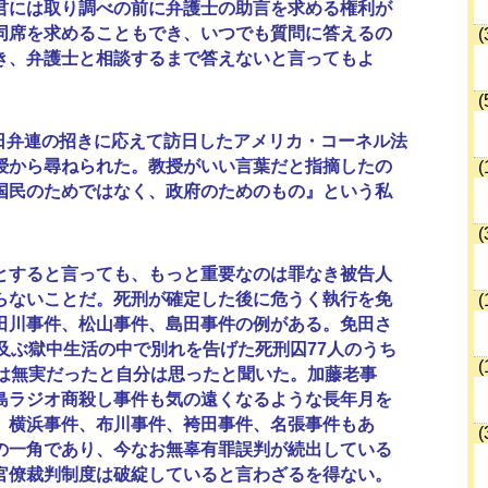
君には取り調べの前に弁護士の助言を求める権利が
同席を求めることもでき、いつでも質問に答えるの
(
き、弁護士と相談するまで答えないと言ってもよ
(
、日弁連の招きに応えて訪日したアメリカ・コーネル法
授から尋ねられた。教授がいい言葉だと指摘したの
(
国民のためではなく、政府のためのもの』という私
(
すると言っても、もっと重要なのは罪なき被告人
らないことだ。死刑が確定した後に危うく執行を免
(
田川事件、松山事件、島田事件の例がある。免田さ
に及ぶ獄中生活の中で別れを告げた死刑囚77人のうち
(
人は無実だったと自分は思ったと聞いた。加藤老事
島ラジオ商殺し事件も気の遠くなるような長年月を
。横浜事件、布川事件、袴田事件、名張事件もあ
(
の一角であり、今なお無辜有罪誤判が続出している
官僚裁判制度は破綻していると言わざるを得ない。