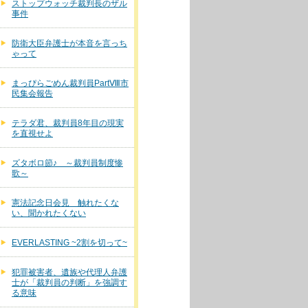
ストップウォッチ裁判長のザル
事件
防衛大臣弁護士が本音を言っち
ゃって
まっぴらごめん裁判員PartⅧ市
民集会報告
テラダ君、裁判員8年目の現実
を直視せよ
ズタボロ節♪ ～裁判員制度惨
歌～
憲法記念日会見 触れたくな
い、聞かれたくない
EVERLASTING ~2割を切って~
犯罪被害者、遺族や代理人弁護
士が「裁判員の判断」を強調す
る意味