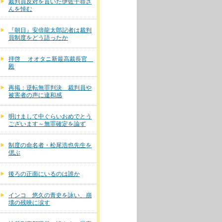
裁判員反対を貫いた伊佐千尋さ
んを悼む
『朝日』安倍龍太郎記者は裁判
員制度をどう語ったか
拝啓 オオタニ新最高裁長官
殿
再掲：逆転無罪判決 裁判員や
被害者の声に違和感
明けまして中ぐらいおめでとう
ございます～無罪確定を論ず
制度の命名者・松尾浩也先生を
偲ぶ
後ろの正面にいるのは誰か
インコ 悠久の青史を詠い、崩
壊の残映に涙す