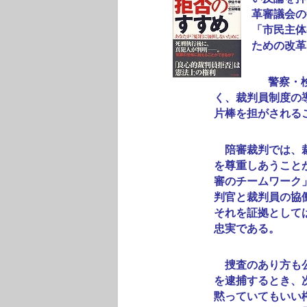
革審議会の
「市民主体
ための改革
警察・検
く、裁判員制度の
片棒を担がされる
陪審裁判では、裁
を尊重しあうこと
審のチームワーク
判官と裁判員の協
それを証拠として
忠実である。
捜査のあり方も公
を逮捕するとき、
黙っていてもいい