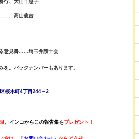
将行、大山千恵子
………高山俊吉
る意見書……埼玉弁護士会
みを。バックナンバーもあります。
宮区桜木町4丁目244－2
限
、インコからこの報告集を
プレゼント！
い方は、
「お問い合わせ」
からどうぞ。