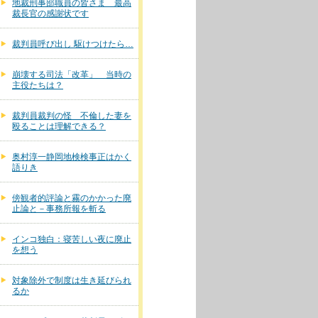
地裁刑事部職員の皆さま 最高
裁長官の感謝状です
裁判員呼び出し 駆けつけたら…
崩壊する司法「改革」 当時の
主役たちは？
裁判員裁判の怪 不倫した妻を
殴ることは理解できる？
奥村淳一静岡地検検事正はかく
語りき
傍観者的評論と霧のかかった廃
止論と－事務所報を斬る
インコ独白：寝苦しい夜に廃止
を想う
対象除外で制度は生き延びられ
るか