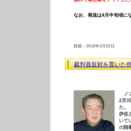
なお、発送は4月中旬頃に
投稿：2018年3月25日
裁判員反対を貫いた
ノン
2月
た。
伊佐
いて
の陪