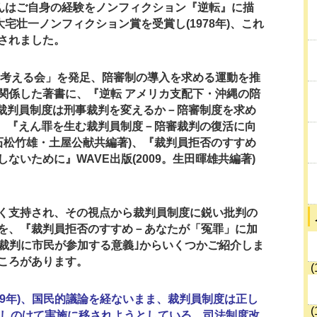
んはご自身の経験をノンフィクション『逆転』に描
大宅壮一ノンフィクション賞を受賞し(1978年)、これ
されました。
を考える会」を発足、陪審制の導入を求める運動を推
関係した著書に、『逆転 アメリカ支配下・沖縄の陪
、『裁判員制度は刑事裁判を変えるか－陪審制度を求め
6)、『えん罪を生む裁判員制度－陪審裁判の復活に向
。石松竹雄・土屋公献共編著)、『裁判員拒否のすすめ
ないために』WAVE出版(2009。生田暉雄共編著)
く支持され、その視点から裁判員制度に鋭い批判の
を、『裁判員拒否のすすめ－あなたが「冤罪」に加
｢裁判に市民が参加する意義｣からいくつかご紹介しま
ころがあります。
(
09年)、国民的議論を経ないまま、裁判員制度は正し
(
しのけて実施に移されようとしている。司法制度改