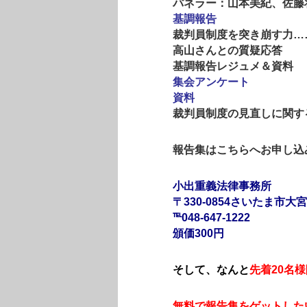
パネラー：山本美紀、佐藤
基調報告
裁判員制度を突き崩す力…
高山さんとの質疑応答
基調報告レジュメ＆資料
集会アンケート
資料
裁判員制度の見直しに関す
報告集はこちらへお申し込
小出重義法律事務所
〒330-0854さいたま市大
℡048-647-1222
頒価300円
そして、なんと
先着20名様
無料で報告集をゲットした