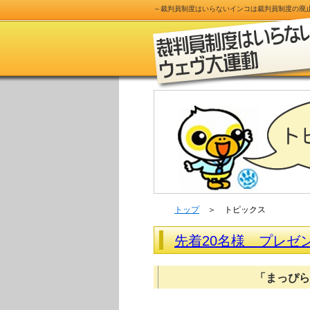
～
裁判員制度
はいらないインコは
裁判員制度
の
廃
トップ
＞ トピックス
先着20名様 プレゼ
「まっぴら