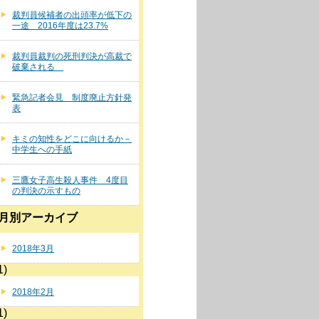
裁判員候補者の出頭率が低下の
一途 2016年度は23.7%
裁判員裁判の死刑判決が高裁で
破棄される
緊急記者会見 制度廃止方針発
表
キミの知性をどこに向けるか－
中学生への手紙
三鷹女子高生殺人事件 4度目
の判決の示すもの
月別アーカイブ
2018年3月
1)
2018年2月
1)