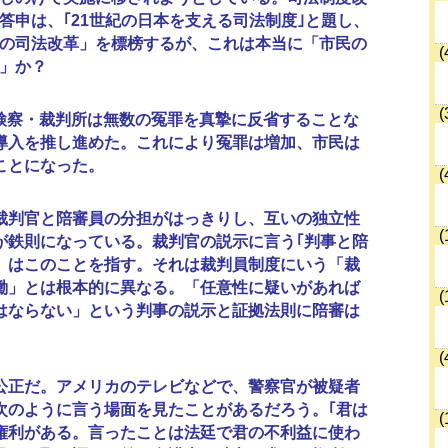
答申は、｢21世紀の日本を支える司法制度｣と題し、
の司法改革」を標榜するが、これは本当に「市民の
(
」か？
(
察・裁判所は無数の冤罪を真摯に反省することな
導入を推し進めた。これにより冤罪は増加、市民は
ことになった。
(
判官と陪審員の分担がはっきりし、互いの独立性
(
が鉄則になっている。裁判官の説示に言う｢判事と陪
」はこのことを指す。それは裁判員制度にいう「裁
働」とは根本的に異なる。「任意性に疑いがあれば
(
はならない」という判事の説示と証拠法則に陪審は
(
正だ。アメリカのテレビなどで、警察官が被疑者
次のように言う場面を見たことがあるだろう。｢君は
(
権利がある。言ったことは法廷で君の不利益に使わ