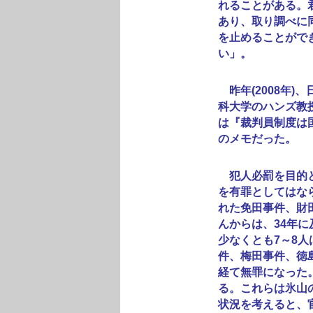
れることがある。
あり、取り調べに
を止めることがで
い」。
昨年(2008年)
科大学のハンズ教
は『裁判員制度は
のメモだった。
犯人必罰を目的と
を有罪としてはな
れた免田事件、財
んからは、34年
少なくとも7～8
件、梅田事件、徳
経て無罪になった
る。これらは氷山
状況を考えると、