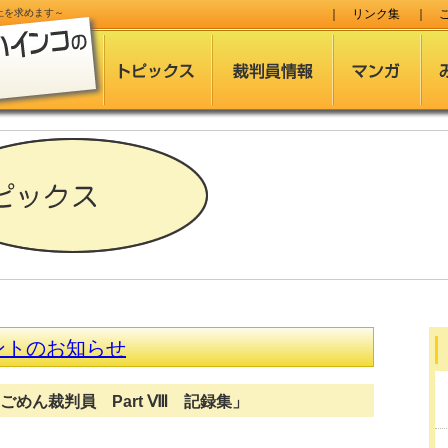
止
を求めます～
｜
リンク集
｜
ントのお知らせ
ごめん裁判員 Part Ⅷ 記録集」