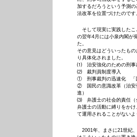
加するだろうという予測の
法改革を位置づけたのです
そして現実に実践したこと
の翌年4月には小泉内閣が発
た。
その意見はどういったもの
り具体化されました。
⑴ 治安強化のための刑事
⑵ 裁判員制度導入
① 刑事裁判の迅速化 「
② 国民の意識改革（治安
進）
⑶ 弁護士の社会的責任（
弁護士の活動に縛りをかけ
て運用されることがないよ
2001年、まさに21世