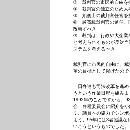
③ 裁判官の市民的自由を
④ 裁判官の独立のため人
⑤ 弁護士の裁判官任官を
⑥ 最高裁裁判官の選任、
改善すべき
⑦ 裁判は、行政や大企業
と考えられるものが反対当
ステムを考えるべき
裁判官に市民的自由に、裁
革の目標として掲げたので
日弁連も司法改革を進め
うという作業日程を組みま
1992年のことですから、
会、各種委員会に紹介をか
ミ、議員への協力でシンポ
よう、95年には3者協議
いこうというものでした。