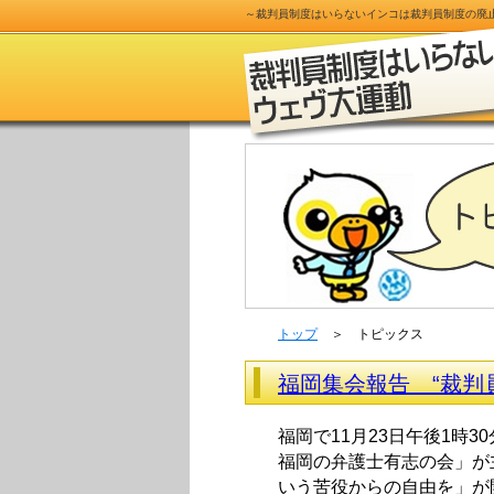
～
裁判員制度
はいらないインコは
裁判員制度
の
廃
トップ
＞ トピックス
福岡集会報告 “裁判員
福岡で11月23日午後1時3
福岡の弁護士有志の会」が
いう苦役からの自由を」が