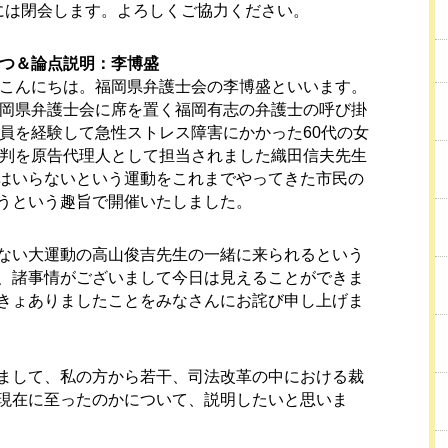
には閉会します。よろしくご協力ください。
つ＆論点説明：李博盛
こんにちは。福岡県弁護士会の李博盛といいます。
岡県弁護士会に席を置く福岡有志の弁護士の呼び掛
員を経験して急性ストレス障害にかかった60代の女
判を原告代理人として担当されました織田信夫先生
はいらないという運動をこれまでやってきた市民の
うという趣旨で開催いたしました。
ない大運動の高山俊吉先生の一緒に来られるという
、諸事情がございまして今日は見えることができま
きょありましたことをみなさんにお詫び申し上げま
まして、私の方から若干、司法改革の中における裁
現在に至ったのかについて、説明したいと思いま