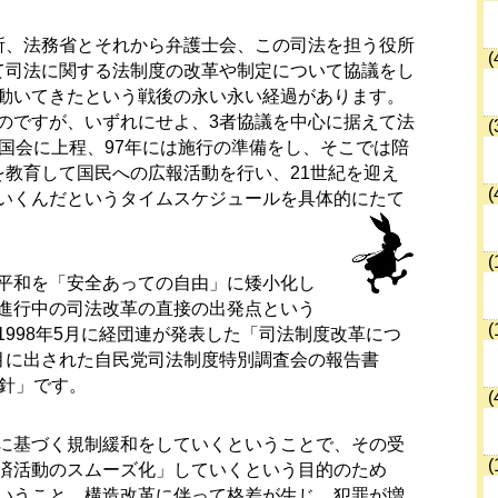
所、法務省とそれから弁護士会、この司法を担う役所
(
て司法に関する法制度の改革や制定について協議をし
動いてきたという戦後の永い永い経過があります。
のですが、いずれにせよ、3者協議を中心に据えて法
(
に国会に上程、97年には施行の準備をし、そこでは陪
を教育して国民への広報活動を行い、21世紀を迎え
(
いくんだというタイムスケジュールを具体的にたて
(
平和を「安全あっての自由」に矮小化し
進行中の司法改革の直接の出発点という
(
998年5月に経団連が発表した「司法制度改革につ
月に出された自民党司法制度特別調査会の報告書
指針」です。
(
に基づく規制緩和をしていくということで、その受
(
済活動のスムーズ化」していくという目的のため
いうこと。構造改革に伴って格差が生じ、犯罪が増