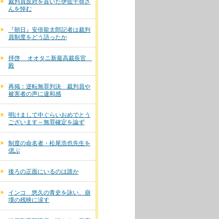
裁判員反対を貫いた伊佐千尋さ
んを悼む
『朝日』安倍龍太郎記者は裁判
員制度をどう語ったか
拝啓 オオタニ新最高裁長官
殿
再掲：逆転無罪判決 裁判員や
被害者の声に違和感
明けまして中ぐらいおめでとう
ございます～無罪確定を論ず
制度の命名者・松尾浩也先生を
偲ぶ
後ろの正面にいるのは誰か
インコ 悠久の青史を詠い、崩
壊の残映に涙す