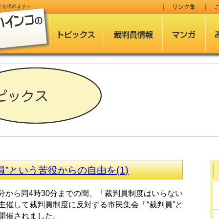
止
を求めます～
｜
リンク集
｜
”という苦役からの自由を(1)
0分から同4時30分までの間、
「裁判員制度はいらない
主催して
裁判員制度に反対する市民集会「“裁判員”と
開催されました
。