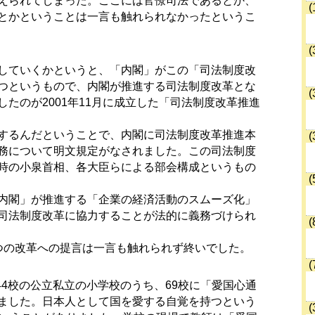
えられてしまった。ここには官僚司法であるとか、
(
とかということは一言も触れられなかったというこ
(
していくかというと、「内閣」がこの「司法制度改
つというもので、内閣が推進する司法制度改革とな
(
たのが2001年11月に成立した「司法制度改革推進
するんだということで、内閣に司法制度改革推進本
(
務について明文規定がなされました。この司法制度
時の小泉首相、各大臣らによる部会構成というもの
(
内閣」が推進する「企業の経済活動のスムーズ化」
司法制度改革に協力することが法的に義務づけられ
(
つの改革への提言は一言も触れられず終いでした。
(
44校の公立私立の小学校のうち、69校に「愛国心通
ました。日本人として国を愛する自覚を持つという
(