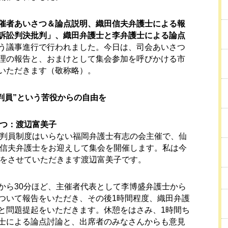
催者あいさつ＆論点説明、織田信夫弁護士による報
訴訟判決批判」、織田弁護士と李弁護士による論点
う議事進行で行われました。今日は、司会あいさつ
理の報告と、おまけとして集会参加を呼びかける市
いただきます（敬称略）。
判員”という苦役からの自由を
つ：渡辺富美子
判員制度はいらない福岡弁護士有志の会主催で、仙
信夫弁護士をお迎えして集会を開催します。私は今
をさせていただきます渡辺富美子です。
ら30分ほど、主催者代表として李博盛弁護士から
ついて報告をいただき、その後1時間程度、織田弁護
と問題提起をいただきます。休憩をはさみ、1時間ち
士による論点討論と、出席者のみなさんからも意見