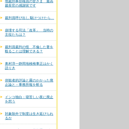
地裁刑事部職員の皆さま 最高
裁長官の感謝状です
裁判員呼び出し 駆けつけたら…
崩壊する司法「改革」 当時の
主役たちは？
裁判員裁判の怪 不倫した妻を
殴ることは理解できる？
奥村淳一静岡地検検事正はかく
語りき
傍観者的評論と霧のかかった廃
止論と－事務所報を斬る
インコ独白：寝苦しい夜に廃止
を想う
対象除外で制度は生き延びられ
るか