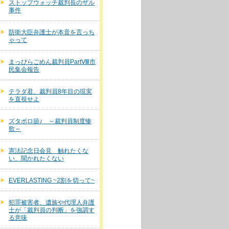
ストップウォッチ裁判長のザル
事件
防衛大臣弁護士が本音を言っち
ゃって
まっぴらごめん裁判員PartⅧ市
民集会報告
テラダ君、裁判員8年目の現実
を直視せよ
ズタボロ節♪ ～裁判員制度惨
歌～
憲法記念日会見 触れたくな
い、聞かれたくない
EVERLASTING ~2割を切って~
犯罪被害者、遺族や代理人弁護
士が「裁判員の判断」を強調す
る意味