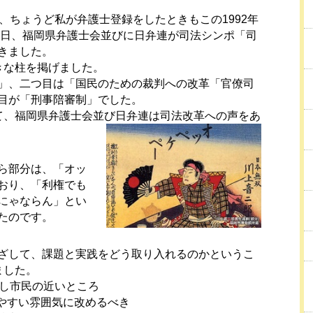
、ちょうど私が弁護士登録をしたときもこの1992年
27日、福岡県弁護士会並びに日弁連が司法シンポ「司
きました。
きな柱を掲げました。
」、二つ目は「国民のための裁判への改革「官僚司
目が「刑事陪審制」でした。
て、福岡県弁護士会並び日弁連は司法改革への声をあ
ら部分は、「オッ
おり、「利権でも
にゃならん」とい
いたのです。
ざして、課題と実践をどう取り入れるのかというこ
ました。
やし市民の近いところ
やすい雰囲気に改めるべき