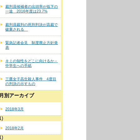
裁判員候補者の出頭率が低下の
一途 2016年度は23.7%
裁判員裁判の死刑判決が高裁で
破棄される
緊急記者会見 制度廃止方針発
表
キミの知性をどこに向けるか－
中学生への手紙
三鷹女子高生殺人事件 4度目
の判決の示すもの
月別アーカイブ
2018年3月
1)
2018年2月
1)