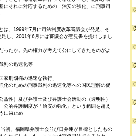
基にそれに対応するための「治安の強化」に刑事司
(
。
(
は、1999年7月に司法制度改革審議会が発足、そ
足し、2001年6月には審議会が意見書を提出しまし
(
だったか。先の権力が考えて公にしてきたものがよ
裁判の迅速化等
(
国家刑罰権の迅速な執行」
(
強化のための刑事裁判の迅速化等への国民理解の促
公益性）及び弁護士及び弁護士会活動の（透明性）
(
、公的弁護制度が「治安の強化」という範囲を超え
うに歯止め
(
紀、当初、福岡県弁護士会並び日弁連が目標としたもの