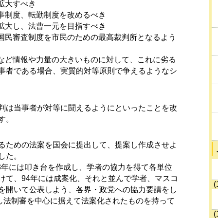
拡大すべき
事制度、転勤制度を改めるべき
拡大し、法曹一元を目指すべき
国民審査制度を市民のための最高裁判所となるよう
など情報や力量の大きいものに対して、これに劣る
事者である場合、実質的対等原則で争えるようなシ
判は当事者が対等に闘えるようにといったことを改
す。
るための法案を国会に提出して、提案し作成させよ
した。
93年には叩き台を作成し、学者の協力を得て各単位
けて、94年には成案化、それと並んで学者、マスコ
(
を開いて公表しよう、各界・政党への協力要請をし
なし法制審を中心に据えて法案化されたものを持って
(