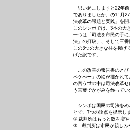
思い起こしますと22年前
でありましたが、の11月
法改革の課題と実践」を開
このシンポでは、3本の大
一つは「司法を市民の手に
法」の打破」、そして三番
この3つの大きな柱を掲げ
げた訳です。
この改革の報告書のとび
ペケぺー」の絵が描かれて
の言う世の中は司法改革せ
う言葉でかがみを飾って
シンポは国民の司法をめ
とで、7つの論点を提示し
① 裁判所はもっと数を増
② 裁判所は市民が親しみ