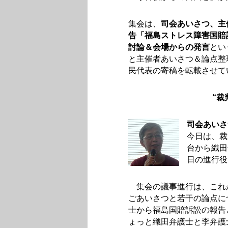
集会は、
司会あいさつ、主
告「福島ストレス障害国賠
討論＆会場からの発言
とい
と主催者あいさつ＆論点整
民代表の寄稿を転載させて
“裁
司会あいさ
今日は、裁
台から織田
日の進行役
集会の議事進行は、これか
ごあいさつと若干の論点に
士から福島国賠訴訟の報告
ょっと織田弁護士と李弁護