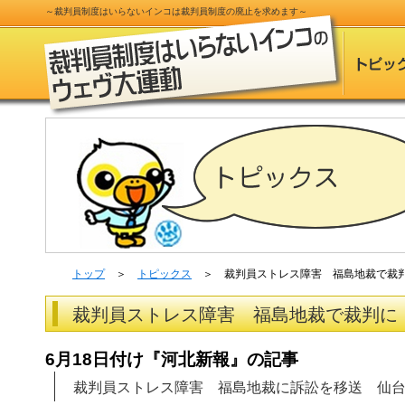
～
裁判員制度
はいらないインコは
裁判員制度
の
廃止
を求めます～
トップ
＞
トピックス
＞ 裁判員ストレス障害 福島地裁で裁
裁判員ストレス障害 福島地裁で裁判に
6月18日付け『河北新報』の記事
裁判員ストレス障害 福島地裁に訴訟を移送 仙