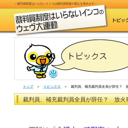
～
裁判員制度
はいらないインコは
裁判員制度
の
廃止
を求めます～
トップ
＞
トピックス
＞ 裁判員、補充裁判員全員が辞任？ 
裁判員、補充裁判員全員が辞任？ 放火