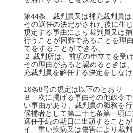
第44条 裁判員又は補充裁判員
その選任の決定がされた後に生じ
規定する事由により裁判員又は補
行うことが困難であることを理
てをすることができる。
２ 裁判所は、前項の申立てを受
その理由があると認めるときは、
充裁判員を解任する決定をしな
16条8号の規定は以下のとおり
８ 次に掲げる事由その他政令で
い事由があり、裁判員の職務を行
候補者として第二十七条第一項に
選任手続の期日に出頭することが
イ 重い疾病又は傷害により裁判