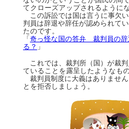
てクローズアップされるように
この訴訟では国は言うに事欠い
判員は辞退や辞任が認められて
たのです。
「
奇っ怪な国の答弁 裁判員の辞
る？
」
これでは、裁判所（国）が裁判
ていることを露呈したようなも
裁判員制度に大義はありません
とを拒否しましょう。