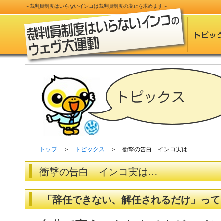
～
裁判員制度
はいらないインコは
裁判員制度
の
廃止
を求めます～
トップ
＞
トピックス
＞ 衝撃の告白 インコ実は…
衝撃の告白 インコ実は…
「辞任できない、解任されるだけ」って