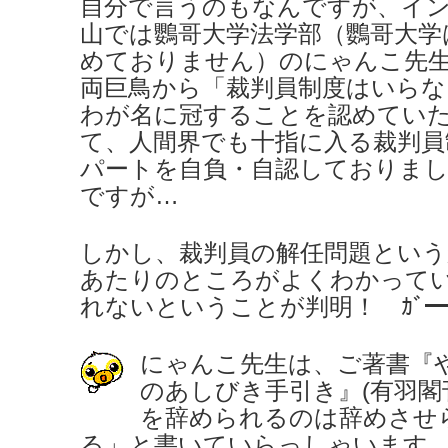
自分で言うのもなんですが、イ
山では鸚哥大学法学部（鸚哥大学
めておりません）のにゃんこ先
両巨鳥から「裁判員制度はいらな
わが名に冠することを認めてい
て、人間界でも十指に入る裁判員
パートを自負・自認しておりま
ですが…
しかし、裁判員の解任問題という
あたりのところがよくわかって
れないということが判明！ ｶﾞ━━Σ(ﾟ
にゃんこ先生は、ご著書『
のあしびき手引き』(有羽閣
を辞められるのは辞めさせ
る」と書いていらっしゃいます