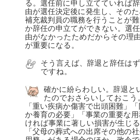
る。選任前に申し立てていれば
由が選任決定後に発生し、そのた
補充裁判員の職務を行うことが難
か辞任の申立てができない。選
由がなかったためだからその理
が重要になる。
そう言えば、辞退と辞任は
ですね。
確かに紛らわしい。辞退と
たのでおさらいしておこう
「重い疾病か傷害で出頭困難」「
か養育の必要」「事業の重要な用
ければ事業に著しい損害が生じ
「父母の葬式への出席その他の社
用務」がある場合のほか、政令で