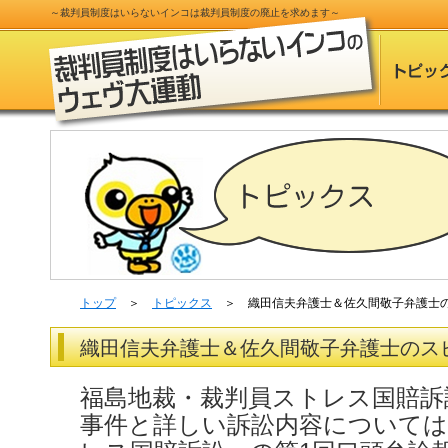
～
裁判員制度
はいらないインコは
裁判員制度
の
廃止
を求めます～
トップ
＞
トピックス
＞ 織田信夫弁護士＆佐久間敬子弁護士
織田信夫弁護士＆佐久間敬子弁護士のス
福島地裁・裁判員ストレス国賠訴
事件と詳しい訴訟内容について