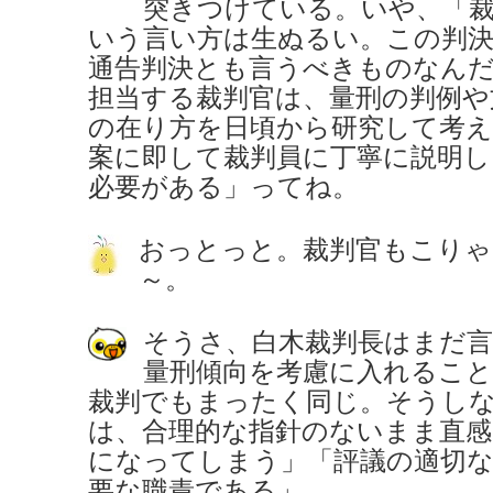
突きつけている。いや、「
いう言い方は生ぬるい。この判
通告判決とも言うべきものなんだ
担当する裁判官は、量刑の判例や
の在り方を日頃から研究して考え
案に即して裁判員に丁寧に説明し
必要がある」ってね。
おっとっと。裁判官もこり
～。
そうさ、白木裁判長はまだ言
量刑傾向を考慮に入れること
裁判でもまったく同じ。そうし
は、合理的な指針のないまま直感
になってしまう」「評議の適切な
要な職責である」。