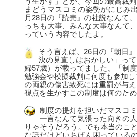
う生かす」とか、今回の最高裁判
まどうマスコミの姿勢がにじみ出
月28日の『読売』の社説なんて
っちも大事、みんな大事なんて
っていう内容でしたよ。
そう言えば、26日の『朝日
決の見直しはおかしい」って
婦57歳）が載ってました。「制
勉強会や模擬裁判に何度も参加し
の両親の傷害致死には重罰が与え
視点を生かすこの制度は何のた
制度の提灯を担いだマスコ
一言なんて気張った向きの
りゃそうだろう。でも本当のこ
な話だけどいちばん困っている