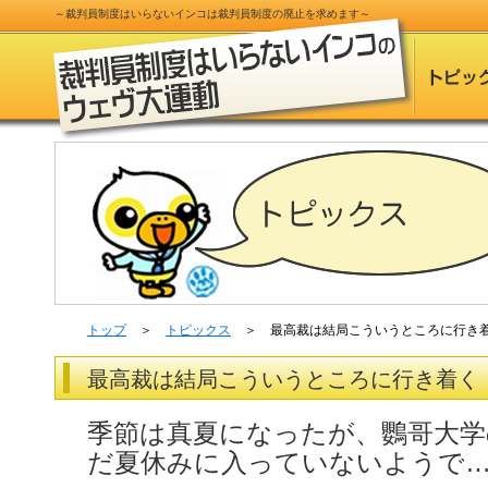
～
裁判員制度
はいらないインコは
裁判員制度
の
廃止
を求めます～
トップ
＞
トピックス
＞ 最高裁は結局こういうところに行き
最高裁は結局こういうところに行き着く
季節は真夏になったが、鸚哥大学
だ夏休みに入っていないようで