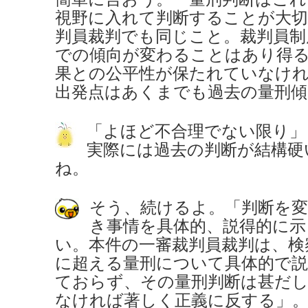
視野に入れて判断することが大
判員裁判でも同じこと。裁判員制
での傾向が変わることはあり得
果との公平性が保たれていなけ
出発点はあくまでも過去の量刑傾
「よほど不合理でない限り」
実際には過去の判断が結構硬
ね。
そう、続けるよ。「判断を
き事情を具体的、説得的に
い。本件の一審裁判員裁判は、検
に超える量刑について具体的で説
ておらず、その量刑判断は甚だし
なければ著しく正義に反する」