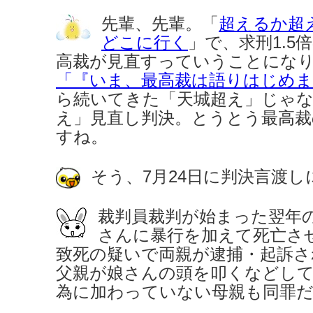
先輩、先輩。「
超えるか超
どこに行く
」で、求刑1.5
高裁が見直すっていうことにな
「『いま、最高裁は語りはじめま
ら続いてきた「天城超え」じゃな
え」見直し判決。とうとう最高裁
すね。
そう、7月24日に判決言渡し
裁判員裁判が始まった翌年の2
さんに暴行を加えて死亡さ
致死の疑いで両親が逮捕・起訴さ
父親が娘さんの頭を叩くなどして
為に加わっていない母親も同罪