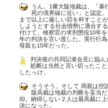
うん。1審大阪地裁は、「暴
死の境界線に近い」と認定、
まで以上に厳しい罰を科すことが
しようとする社会情勢に適合す
付けて、検察官の求刑懲役10年を
年の判決を言い渡した。実行行為
母親も15年だった。
判決後の共同記者会見に臨ん
処断は当然と言い切ったこと
したっけ。
そうそう。そして 両親は控
阪高裁は地裁の判断を妥当だ
却。納得しない２人は最高裁に上
決になった。