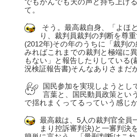
でもかんでも天の声と持ち上げ
て。
そう。最高裁自身、「よほ
り、裁判員裁判の判断を尊重
(2012年)その年のうちに「裁判
みればこれまでの裁判と極端に
もない」と報告したりしている(
況検証報告書)そんなありさまだ
国民参加を実現しようとし
言葉と、国民動員政策とい
で揺れまくってるっていう感じ
最高裁は、5人の裁判官全員
まり控訴審判決)と一審判決
簡単に言おう。「量刑判断はこれ