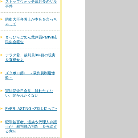
ストップウォッチ裁判長のザル
事件
防衛大臣弁護士が本音を言っち
ゃって
まっぴらごめん裁判員PartⅧ市
民集会報告
テラダ君、裁判員8年目の現実
を直視せよ
ズタボロ節♪ ～裁判員制度惨
歌～
憲法記念日会見 触れたくな
い、聞かれたくない
EVERLASTING ~2割を切って~
犯罪被害者、遺族や代理人弁護
士が「裁判員の判断」を強調す
る意味