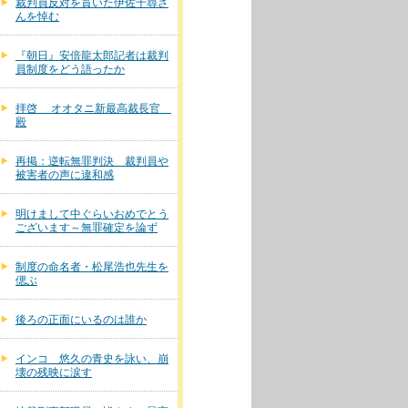
裁判員反対を貫いた伊佐千尋さ
んを悼む
『朝日』安倍龍太郎記者は裁判
員制度をどう語ったか
拝啓 オオタニ新最高裁長官
殿
再掲：逆転無罪判決 裁判員や
被害者の声に違和感
明けまして中ぐらいおめでとう
ございます～無罪確定を論ず
制度の命名者・松尾浩也先生を
偲ぶ
後ろの正面にいるのは誰か
インコ 悠久の青史を詠い、崩
壊の残映に涙す