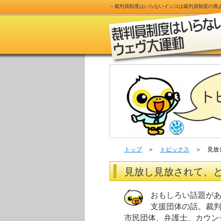
～
裁判員制度
はいらないインコは
裁判員制度
の
廃
トップ
＞
トピックス
＞ 見放し
見放し見放されて、
おもしろい話題が
支援団体の話。裁判
市民団体、弁護士、カウン