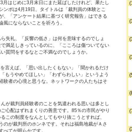
3月はじめに3月末日にまた延ばしたけれど、果たし
(
シンポは4月19日、タイトルは「裁判員の体験とこ
が、「アンケート結果に基づく研究報告」はできる
(
論風にならないことを祈ろう。
あら失礼、「反響の低さ」は何を意味するのでしょ
(
験で満足しきっているのに、「こころは傷ついてない
悪い質問をするなとご不満なのでしょうか。
(
際を言えば、「思い出したくもない」「聞かれるだけ
」「もうやめてほしい」「わずらわしい」というよう
(
経験者の心境と思うな。ネットワークの人たちはそ
(
さんが裁判員経験者のことを気遣われる思いは多とし
ご心配はずれまくりの善意です。85％の市民がやり
(
いるこの制度をなんとしてもやり抜こうとすれば、
うのが裁判所のホンネです。それは福島地裁がＡさ
(
すべてが明らかです。