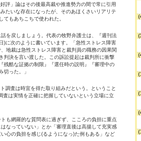
大好評」論はその後最高裁や推進勢力の間で常に引用
神みたいな存在になったが、そのあほくさいリアリテ
(
してもあちこちで使われた。
に話を戻しましょう。代表の牧野弁護士は、『週刊法
(
月9日)に次のように書いています。「急性ストレス障害
で、地裁は急性ストレス障害と裁判員の職務の因果関
(
き判決を言い渡した。この訴訟提起は裁判所に衝撃
『残酷な証拠の制限』『選任時の説明』『審理中の
み切った。」
(
ート調査は時宜を得た取り組みだという。ということ
(
調査は実情を正確に把握していないという立場に立
(
ートも網羅的な質問表に過ぎず、こころの負担に重点
にはなっていない」とか「審理直後は高揚して充実感
(
い心の負担を感じ(るようになっ)た例もある」など