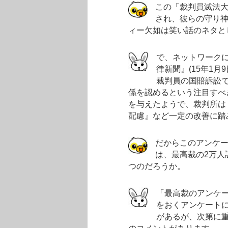
この「裁判員滅法
され、彼らの守り
ィー欠如は笑い話のネタと
で、ネットワーク
律新聞』(15年1
裁判員の国賠訴訟
係を認めるという注目すべ
を与えたようで、裁判所は
配慮』など一定の改善に踏
だからこのアンケ
は、最高裁の2万人
つのだろうか。
「最高裁のアンケ
をおくアンケート
があるが、次第に重