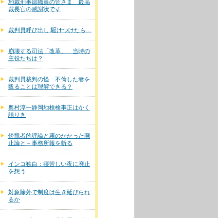
地裁刑事部職員の皆さま 最高
裁長官の感謝状です
裁判員呼び出し 駆けつけたら…
崩壊する司法「改革」 当時の
主役たちは？
裁判員裁判の怪 不倫した妻を
殴ることは理解できる？
奥村淳一静岡地検検事正はかく
語りき
傍観者的評論と霧のかかった廃
止論と－事務所報を斬る
インコ独白：寝苦しい夜に廃止
を想う
対象除外で制度は生き延びられ
るか