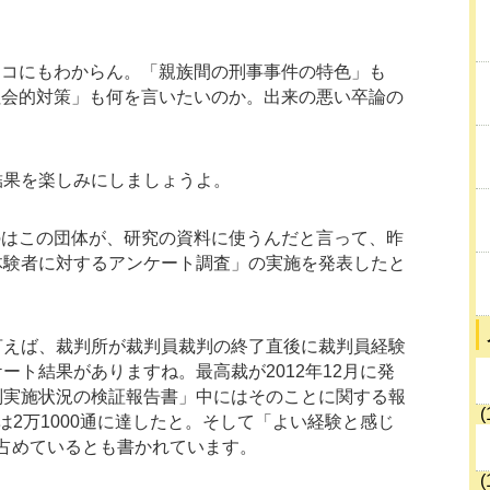
ンコにもわからん。「親族間の刑事事件の特色」も
社会的対策」も何を言いたいのか。出来の悪い卒論の
結果を楽しみにしましょうよ。
のはこの団体が、研究の資料に使うんだと言って、昨
体験者に対するアンケート調査」の実施を発表したと
言えば、裁判所が裁判員裁判の終了直後に裁判員経験
ート結果がありますね。最高裁が2012年12月に発
判実施状況の検証報告書」中にはそのことに関する報
(
2万1000通に達したと。そして「よい経験と感じ
を占めているとも書かれています。
(