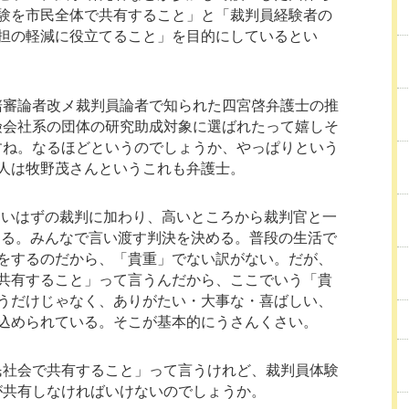
験を市民全体で共有すること」と「裁判員経験者の
担の軽減に役立てること」を目的にしているとい
陪審論者改メ裁判員論者で知られた四宮啓弁護士の推
険会社系の団体の研究助成対象に選ばれたって嬉しそ
すね。なるほどというのでしょうか、やっぱりという
人は牧野茂さんというこれも弁護士。
ないはずの裁判に加わり、高いところから裁判官と一
する。みんなで言い渡す判決を決める。普段の生活で
をするのだから、「貴重」でない訳がない。だが、
共有すること」って言うんだから、ここでいう「貴
うだけじゃなく、ありがたい・大事な・喜ばしい、
込められている。そこが基本的にうさんくさい。
民社会で共有すること」って言うけれど、裁判員体験
が共有しなければいけないのでしょうか。