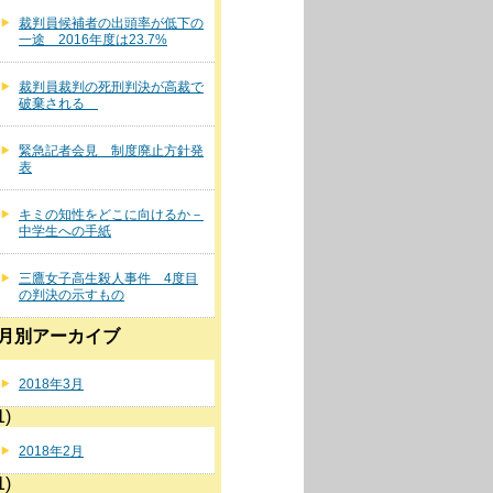
裁判員候補者の出頭率が低下の
一途 2016年度は23.7%
裁判員裁判の死刑判決が高裁で
破棄される
緊急記者会見 制度廃止方針発
表
キミの知性をどこに向けるか－
中学生への手紙
三鷹女子高生殺人事件 4度目
の判決の示すもの
月別アーカイブ
2018年3月
1)
2018年2月
1)