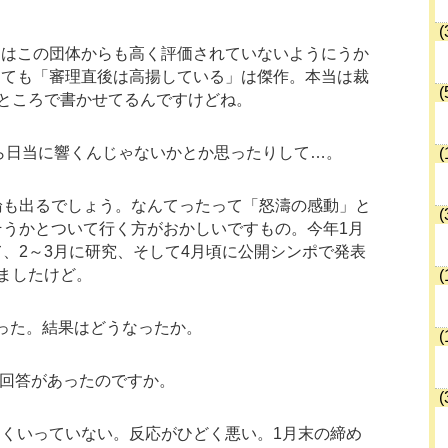
(
トはこの団体からも高く評価されていないようにうか
しても「審理直後は高揚している」は傑作。本当は裁
(
ところで書かせてるんですけどね。
ら日当に響くんじゃないかとか思ったりして…。
(
論も出るでしょう。なんてったって「怒濤の感動」と
(
そうかとついて行く方がおかしいですもの。今年1月
、2～3月に研究、そして4月頃に公開シンポで発表
ましたけど。
(
った。結果はどうなったか。
(
の回答があったのですか。
(
くいっていない。反応がひどく悪い。1月末の締め