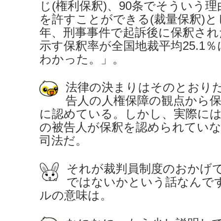
じ(権利保釈)、90条でそういう
を許すことができる(裁量保釈)
年、刑事事件で起訴後に保釈され
示す保釈率が全国地裁平均25.1
わかった。」。
法律の決まりはそのとおり
告人の人権保障の観点から
に認めている。しかし、実際に
の被告人が保釈を認められてい
司法だ。
それが裁判員制度のおかげ
ではないかという話なんで
ルの意味は。