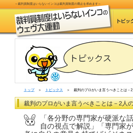
～
裁判員制度
はいらないインコは
裁判員制度
の
廃止
を求めます～
トップ
＞
トピックス
＞ 裁判のプロがいま言うべきことは－2
裁判のプロがいま言うべきことは－2人
「各分野の専門家が硬派な
自の視点で解説」「専門家