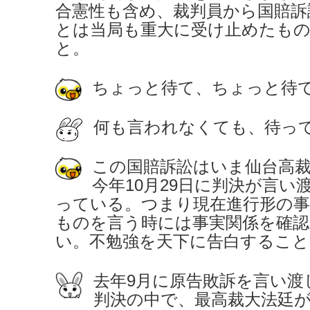
合憲性も含め、裁判員から国賠訴
とは当局も重大に受け止めたも
と。
ちょっと待て、ちょっと待
何も言われなくても、待っ
この国賠訴訟はいま仙台高
今年10月29日に判決が言い
っている。つまり現在進行形の事
ものを言う時には事実関係を確
い。不勉強を天下に告白するこ
去年9月に原告敗訴を言い渡
判決の中で、最高裁大法廷が2