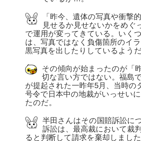
「昨今、遺体の写真や衝撃
見せるか見せないかをめぐ
で運用が変ってきている。いく
は、写真ではなく負傷箇所のイ
黒写真を出したりしているよう
その傾向が始まったのが「
切な言い方ではない。福島
が提起された一昨年5月、当時の
号令で日本中の地裁がいっせい
たのだ。
半田さんはその国賠訴訟に
訴訟は、最高裁において裁
ると判断して請求を棄却しました