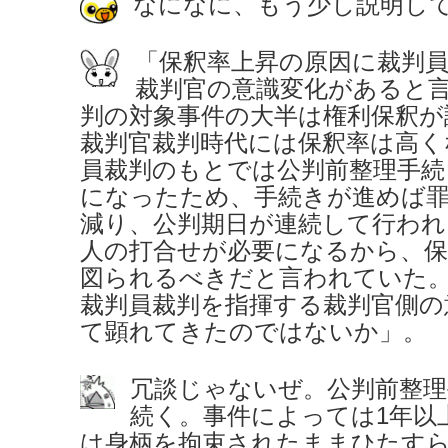
なになに、もう少し説明し
「保釈率上昇の原因に裁判
裁判官の意識変化があると
判の対象事件の大半は権利保釈が
裁判官裁判時代には保釈率は高く
員裁判のもとでは公判前整理手続
になったため、手続きが進めば
減り、公判期日が連続して行われ
人の打合せが必要になるから、保
図られるべきだと言われていた
裁判員裁判を指揮する裁判官側の
て顕れてきたのではないか」。
冗談じゃないぜ。公判前整理
続く。事件によっては1年以
は身柄を拘束されたままひたす