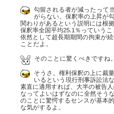
勾留される者が減ったって
がらない。保釈率の上昇が
関わりがあるという説明には根
保釈率全国平均25.1％っていうこ
依然として超長期期間の拘束が
ことだよ。
そのことに驚くべきですね
そうさ。権利保釈の上に裁
いるという現行刑事訴訟法
素直に適用すれば、大半の被告人
なってよいはずなのに全然そう
のことに驚愕するセンスが基本
な気がするよ。