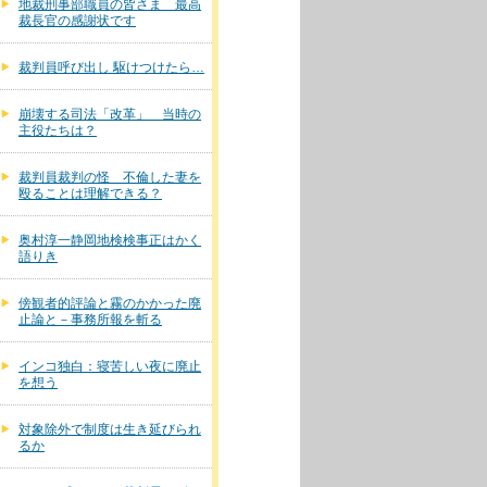
地裁刑事部職員の皆さま 最高
裁長官の感謝状です
裁判員呼び出し 駆けつけたら…
崩壊する司法「改革」 当時の
主役たちは？
裁判員裁判の怪 不倫した妻を
殴ることは理解できる？
奥村淳一静岡地検検事正はかく
語りき
傍観者的評論と霧のかかった廃
止論と－事務所報を斬る
インコ独白：寝苦しい夜に廃止
を想う
対象除外で制度は生き延びられ
るか