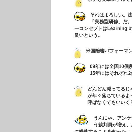
そ
れはよろしい。
「実務型研修」だ
ーコンセプトはLearning
良いという。
米国陪審パフォーマ
09年には全国10個
15年にはそれぞれ
どんどん減ってるじ
が年々落ちているよ
呼ばなくてもいいく
うんにゃ、アンケ
う裁判員が増え、
に機能することを知った」