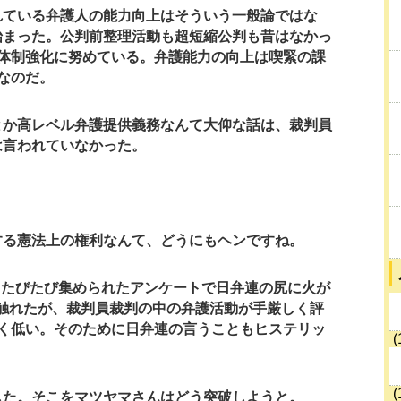
れている弁護人の能力向上はそういう一般論ではな
始まった。公判前整理活動も超短縮公判も昔はなかっ
体制強化に努めている。弁護能力の向上は喫緊の課
なのだ。
とか高レベル弁護提供義務なんて大仰な話は、裁判員
は言われていなかった。
する憲法上の権利なんて、どうにもヘンですね。
らたびたび集められたアンケートで日弁連の尻に火が
触れたが、裁判員裁判の中の弁護活動が手厳しく評
く低い。そのために日弁連の言うこともヒステリッ
(
(
した。そこをマツヤマさんはどう突破しようと。