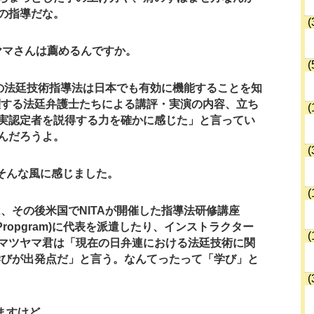
の指導だな。
(
ヤマさんは薦めるんですか。
(
Aの法廷技術指導法は日本でも有効に機能することを知
躍する法廷弁護士たちによる講評・実演の内容、立ち
(
実認定者を説得する力を確かに感じた」と言ってい
んだろうよ。
(
そんな風に感じました。
(
、その後米国でNITAが開催した指導法研修講座
ining Propgram)に代表を派遣したり、インストラクター
(
マツヤマ君は「現在の日弁連における法廷技術に関
の学びが出発点だ」と言う。なんてったって「学び」と
(
ますけど…。