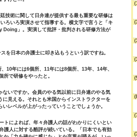
(
法廷技術に関して日弁連が提供する最も重要な研修は
(
。いろいろ実演させて指導する。横文字で言うと「キ
 by Doing」。実演して批評・批判される研修方法が
(
ンスを日本の弁護士に叩き込もうという訳ですね。
(
所、10年には6個所、11年には8個所、13年、14年、
2個所で研修をやったと。
(
ゃないですか。会員のやる気以前に日弁連のやる気
(
うに見える。それとも
米国からインストラクターを
らいレベルが上がったっていうことでしょうか。
(
ートによれば、年々弁護人の話がわかりにくいとい
弁護人に対する酷評が続いている。「日本でも有効
(
とか「力を確かに感じた」とか言葉が踊るが、いっ