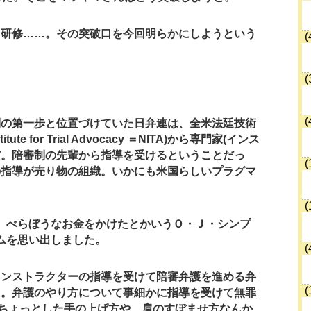
、研修……。その突破口を今回明らかにしようという
(
(
(
制の第一歩と位置づけていた日弁連は、全米法廷技術
stitute for Trial Advocacy ＝NITA)から専門家(インス
だ。陪審制の先輩から指導を受けるということだっ
(
術の指導が売り物の組織。いかにも米国らしいプラグマ
(
。べらぼうなお金をかけたとかいうＯ・Ｊ・シンプ
ムを思い出しました。
(
インストラクターの指導を受けて陪審弁護を進める弁
(
る。弁護のやり方について事細かに指導を受けて無罪
ちょっとした手の上げ方や、肩のすぼませ方なんか