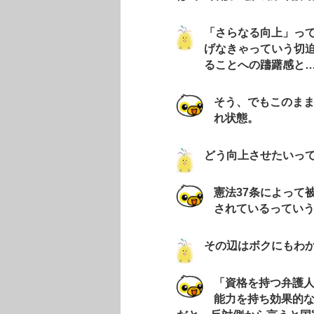
「さらなる向上」っ
げなきゃっていう切
ることへの躊躇感と
そう、でもこのま
れ状態。
どう向上させたいっ
憲法37条によって
されているってい
その辺はボクにもわ
「資格を持つ弁護
能力を持ち効果的