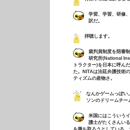
学習、学習、研修
訳だ。
拝聴します。
裁判員制度を陪審
研究所(National In
トラクター)を日本に呼ん
た。NITAは法廷弁護技
ティズムの産物さ。
なんかゲームっぽい
ソンのドリームチー
米国にはこういう
護士がたくさんい
を勝ち取ろうとしている。