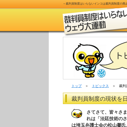
～
裁判員制度
はいらないインコは
裁判員制度
の
廃
トップ
＞
トピックス
＞ 裁判員
裁判員制度の現状を
さてさて、皆々さま
れは「法廷技術の
は埼玉弁護士会の松山馨氏