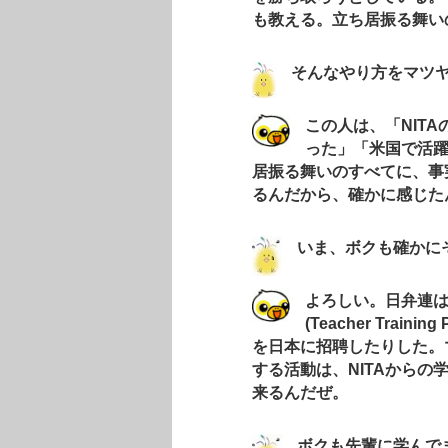
も教える。立ち居振る舞い
そんなやり方をマツ
こ
の人は、「NIT
った」「米国で活
居振る舞いのすべてに、事
るんだから、確かに感じた
いま、ボクも確かに
よろしい。日弁連は
(Teacher Tra
を日本に招聘したりした。
する活動は、NITAから
来るんだぜ。
ボクも先輩に学んで