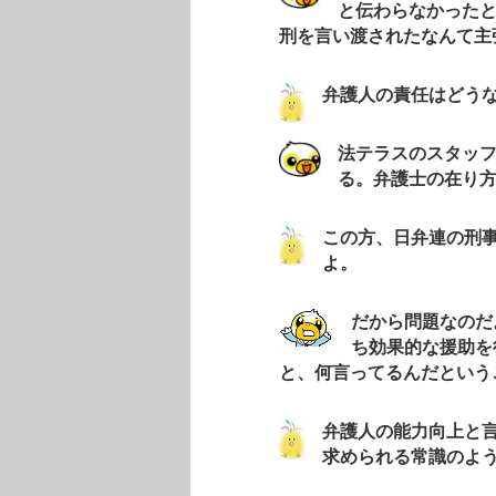
と伝わらなかった
刑を言い渡されたなんて主
弁護人の責任はどう
法テラスのスタッ
る。弁護士の在り
この方、日弁連の刑
よ。
だから問題なのだ
ち効果的な援助を
と、何言ってるんだという
弁護人の能力向上と
求められる常識のよ