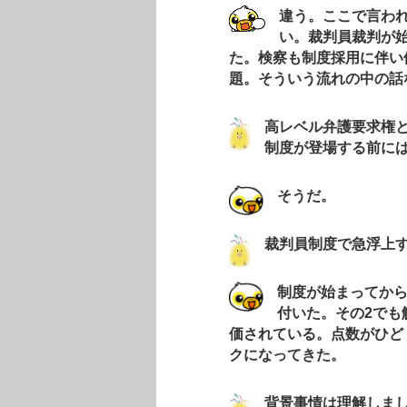
違う。ここで言わ
い。裁判員裁判が
た。検察も制度採用に伴い
題。そういう流れの中の話
高レベル弁護要求権
制度が登場する前に
そうだ。
裁判員制度で急浮上
制度が始まってか
付いた。その2でも
価されている。点数がひど
クになってきた。
背景事情は理解しま