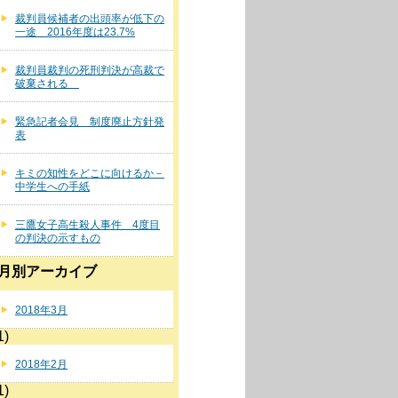
裁判員候補者の出頭率が低下の
一途 2016年度は23.7%
裁判員裁判の死刑判決が高裁で
破棄される
緊急記者会見 制度廃止方針発
表
キミの知性をどこに向けるか－
中学生への手紙
三鷹女子高生殺人事件 4度目
の判決の示すもの
月別アーカイブ
2018年3月
1)
2018年2月
1)