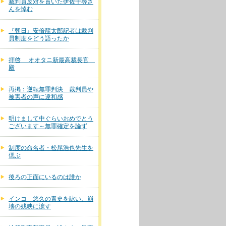
裁判員反対を貫いた伊佐千尋さ
んを悼む
『朝日』安倍龍太郎記者は裁判
員制度をどう語ったか
拝啓 オオタニ新最高裁長官
殿
再掲：逆転無罪判決 裁判員や
被害者の声に違和感
明けまして中ぐらいおめでとう
ございます～無罪確定を論ず
制度の命名者・松尾浩也先生を
偲ぶ
後ろの正面にいるのは誰か
インコ 悠久の青史を詠い、崩
壊の残映に涙す