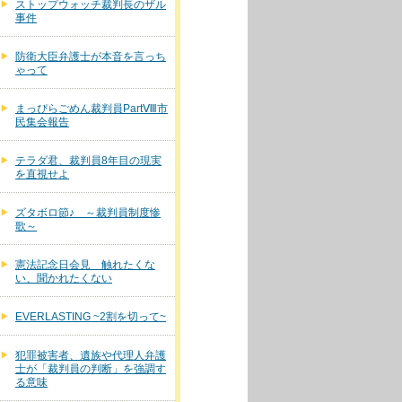
ストップウォッチ裁判長のザル
事件
防衛大臣弁護士が本音を言っち
ゃって
まっぴらごめん裁判員PartⅧ市
民集会報告
テラダ君、裁判員8年目の現実
を直視せよ
ズタボロ節♪ ～裁判員制度惨
歌～
憲法記念日会見 触れたくな
い、聞かれたくない
EVERLASTING ~2割を切って~
犯罪被害者、遺族や代理人弁護
士が「裁判員の判断」を強調す
る意味