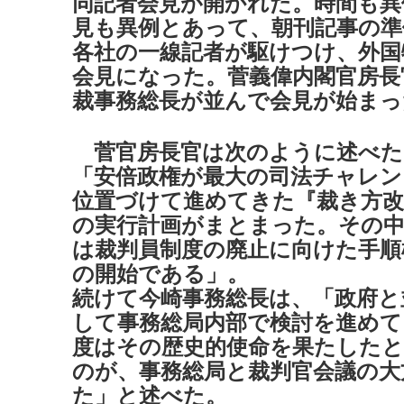
同記者会見が開かれた。時間も異
見も異例とあって、朝刊記事の準
各社の一線記者が駆けつけ、外国
会見になった。菅義偉内閣官房長
裁事務総長が並んで会見が始まっ
菅官房長官は次のように述べた
「安倍政権が最大の司法チャレン
位置づけて進めてきた『裁き方改
の実行計画がまとまった。その
は裁判員制度の廃止に向けた手順
の開始である」。
続けて今崎事務総長は、「政府と
して事務総局内部で検討を進めて
度はその歴史的使命を果たした
のが、事務総局と裁判官会議の大
た」と述べた。