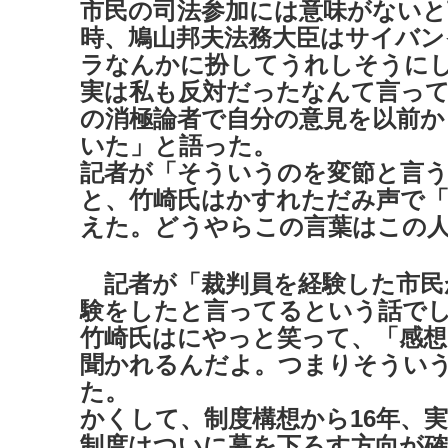
市民の司法参加には意味がないと
時、鳩山邦夫法務大臣はサイバ
ラなんかに扮してうれしそうに
実は私も反対だったなんて言っ
の消極論者で自分の意見を以前か
いた」と語った。
記者が「そういうのを変節と言
と、竹崎氏はかすれただみ声で
えた。どうやらこの言葉はこの
記者が「裁判員を経験した市民
験をしたと言ってるという話で
竹崎氏はにやっと笑って、「感想
聞かれるんだよ。つまりそうい
た。
かくして、制度構想から16年、
制度はついに幕を下ろす方向が確