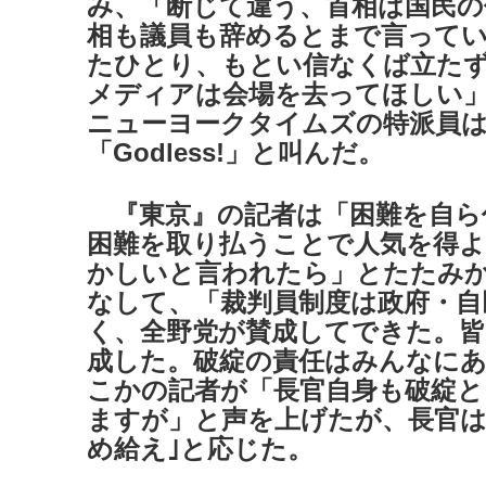
み、「断じて違う、首相は国民の
相も議員も辞めるとまで言って
たひとり、もとい信なくば立た
メディアは会場を去ってほしい
ニューヨークタイムズの特派員
「Godless!」と叫んだ。
『東京』の記者は「困難を自ら
困難を取り払うことで人気を得
かしいと言われたら」とたたみ
なして、「裁判員制度は政府・自
く、全野党が賛成してできた。皆
成した。破綻の責任はみんなに
こかの記者が「長官自身も破綻と
ますが」と声を上げたが、長官は
め給え｣と応じた。