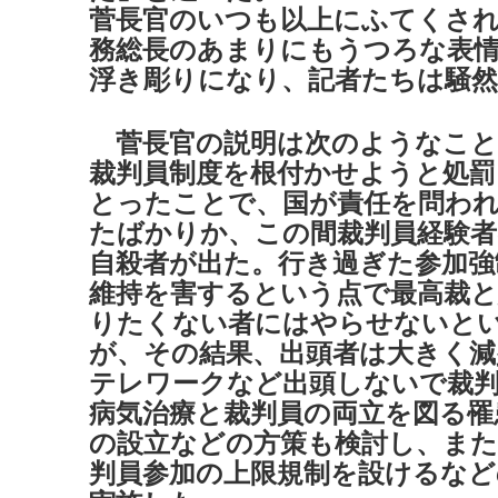
菅長官のいつも以上にふてくさ
務総長のあまりにもうつろな表
浮き彫りになり、記者たちは騒
菅長官の説明は次のようなこと
裁判員制度を根付かせようと処罰
とったことで、国が責任を問わ
たばかりか、この間裁判員経験者
自殺者が出た。行き過ぎた参加強
維持を害するという点で最高裁と
りたくない者にはやらせないと
が、その結果、出頭者は大きく減
テレワークなど出頭しないで裁
病気治療と裁判員の両立を図る罹
の設立などの方策も検討し、また
判員参加の上限規制を設けるなど