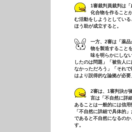
1審裁判員裁判は
化合物を作ること
む活動をしようとしている
ほう助が成立すると。
一方、2審は「薬
物を製造すること
味を明らかにしな
したのは問題」「被告人に
なかっただろう」「それで
はより説得的な論拠が必要
2審は、1審判決が
言は「不自然に詳
あることは一般的には信用
「不自然に詳細で具体的」
であると不自然になるのか
す。