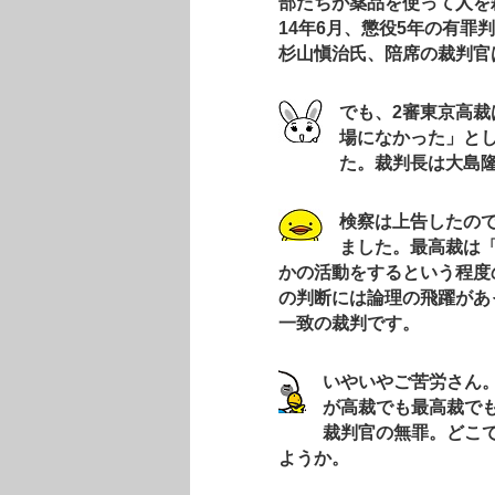
部たちが薬品を使って人を
14年6月、懲役5年の有罪
杉山愼治氏、陪席の裁判官
で
も、2審東京高裁
場になかった」と
た。裁判長は大島
検察は上告したの
ました。最高裁は
かの活動をするという程度
の判断には論理の飛躍があ
一致の裁判です。
いやいやご苦労さん
が高裁でも最高裁で
裁判官の無罪。どこ
ようか。