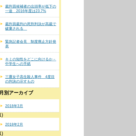
裁判員候補者の出頭率が低下の
一途 2016年度は23.7%
裁判員裁判の死刑判決が高裁で
破棄される
緊急記者会見 制度廃止方針発
表
キミの知性をどこに向けるか－
中学生への手紙
三鷹女子高生殺人事件 4度目
の判決の示すもの
月別アーカイブ
2018年3月
1)
2018年2月
1)