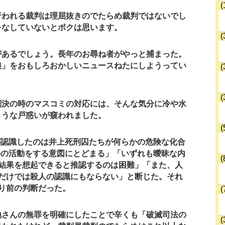
(
行われる裁判は理屈抜きのでたらめ裁判ではないでし
をなしていないとボクは思います。
(
があるでしょう。長年のお尋ね者がやっと捕まった。
娘」をおもしろおかしいニュースねたにしようってい
(
(
判決の時のマスコミの対応には、そんな気分に冷や水
ような戸惑いが窺われました。
(
が認識したのは井上死刑囚たちが何らかの危険な化合
かの活動をする意図にとどまる」「いずれも曖昧な内
(
結果を想起できると推認するのは困難」「また、人
だけでは殺人の認識にもならない」と断じた。それ
り前の判断だった。
(
地さんの無罪を明確にしたことで辛くも「破滅司法の
(