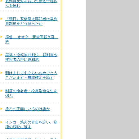
裁判員反対を貫いた伊佐千尋さ
んを悼む
『朝日』安倍龍太郎記者は裁判
員制度をどう語ったか
拝啓 オオタニ新最高裁長官
殿
再掲：逆転無罪判決 裁判員や
被害者の声に違和感
明けまして中ぐらいおめでとう
ございます～無罪確定を論ず
制度の命名者・松尾浩也先生を
偲ぶ
後ろの正面にいるのは誰か
インコ 悠久の青史を詠い、崩
壊の残映に涙す