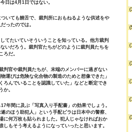
今日は4月1日ではない。
(
についても饒舌で、裁判所におもねるような供述をや
人だったのでは。
(
としてたいていそういうことを知っている。他方裁判
(
らないだろう。裁判官たちがどのように裁判員たちを
ころだ。
(
の裁判官や裁判員たちが、末端のメンバーに過ぎない
劇物運びは危険な化合物の製造のためと想像できた」
(
くろんでいることを認識していた」などと断定でき
うか。
(
17年間に及ぶ「写真入り手配書」の効果でしょう。
未遂のほう助犯人」という手配ビラは日本中の警察、
(
場に何万枚も貼られました。犯人じゃなければおか
誰しもそう考えるようになっていったと思います。