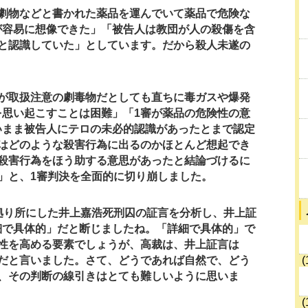
「劇物などと書かれた薬品を運んでいて薬品で危険な
が容易に想像できた」「被告人は教団が人の殺傷を含
と認識していた」としています。だから殺人未遂の
品が取扱注意の劇毒物だとしても直ちに毒ガスや爆発
を思い起こすことは困難」「1審が薬品の危険性の意
いまま被告人にテロの未必的認識があったとまで認定
はどのような殺害行為に出るのかほとんど想起でき
殺害行為をほう助する意思があったと結論づけるに
」と、1審判決を全面的に切り崩しました。
拠り所にした井上嘉浩死刑囚の証言を分析し、井上証
細で具体的」だと断じましたね。「詳細で具体的」で
性を高める要素でしょうが、高裁は、井上証言は
だと言いました。さて、どうであれば自然で、どう
(
、その判断の線引きはとても難しいように思いま
(