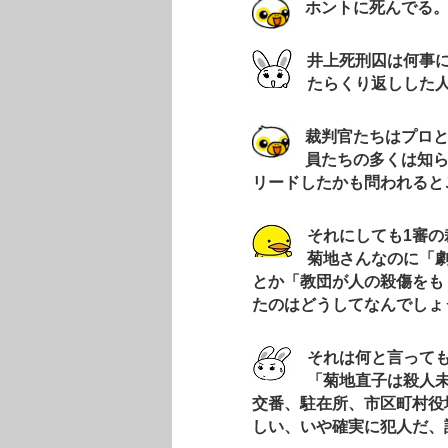
ホントに死んでる。
井上死刑囚は何事
たらくり返しした
裁判官たちはプロ
員たちの多くは知
リードしたかも問われると
それにしても1審
菊地さんなのに「
とか「教団が人の殺傷をも
たのはどうしてなんでしょ
それは何と言っても
「菊地直子は殺人
交番、駐在所、市区町村役
しい、いや確実に犯人だ、