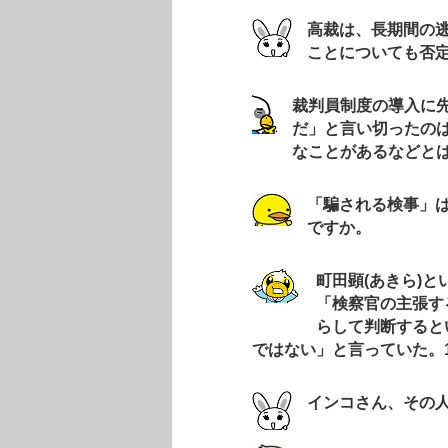
高
裁は、長期間の
ことについても否
裁判員制度の導入に
だ」と言い切ったの
なことがあるなどと
「騙される検事」
ですか。
町田顕(あきら)と
「検察官の主張す
らして判断すると
ではない」と言っていた。
インコさん、その