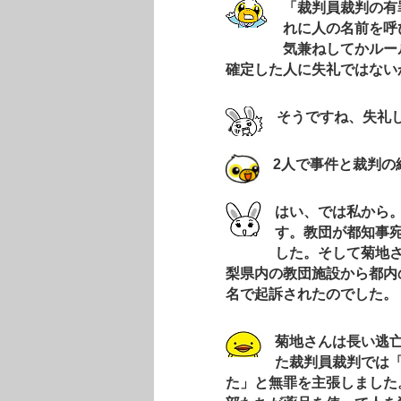
「裁判員裁判の有
れに人の名前を呼
気兼ねしてかルー
確定した人に失礼ではない
そうですね、失礼
2
人で事件と裁判の
はい、では私から。
す。教団が都知事
した。そして菊地
梨県内の教団施設から都内
名で起訴されたのでした。
菊
地さんは長い逃亡
た裁判員裁判では
た」と無罪を主張しました