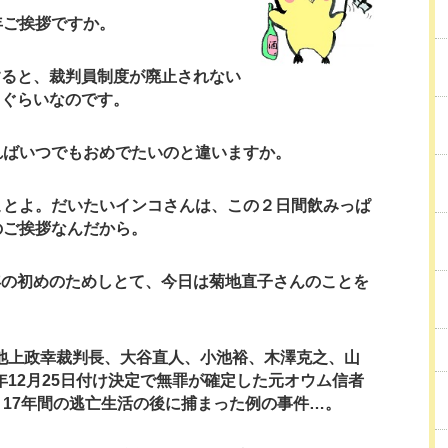
年ご挨拶ですか。
すると、裁判員制度が廃止されない
中ぐらいなのです。
ればいつでもおめでたいのと違いますか。
ことよ。だいたいインコさんは、この２日間飲みっぱ
のご挨拶なんだから。
年の初めのためしとて、今日は菊地直子さんのことを
池上政幸裁判長、大谷直人、小池裕、木澤克之、山
年12月25日付け決定で無罪が確定した元オウム信者
17年間の逃亡生活の後に捕まった例の事件…。