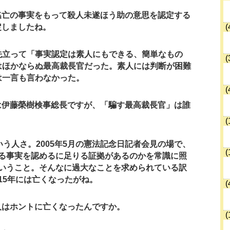
逃亡の事実をもって殺人未遂ほう助の意思を認定する
定しましたね。
(
先立って「事実認定は素人にもできる、簡単なもの
(
はほかならぬ最高裁長官だった。素人には判断が困難
は一言も言わなかった。
(
は伊藤榮樹検事総長ですが、「騙す最高裁長官」は誰
(
いう人さ。2005年5月の憲法記念日記者会見の場で、
(
る事実を認めるに足りる証拠があるのかを常識に照
いうこと。そんなに過大なことを求められている訳
15年には亡くなったがね。
(
人はホントに亡くなったんですか。
(