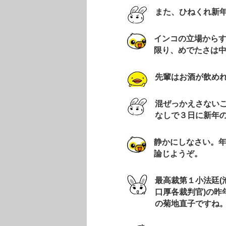
また、ひねくれ新
インコの立場から
限り、めでたさは
先輩はお酒が飲め
混ぜっかえさない
なしで３日に新年
静かにしなさい。
論じようぞ。
最高裁第１小法廷(
口厚各裁判官)の昨
の菊地直子ですね。