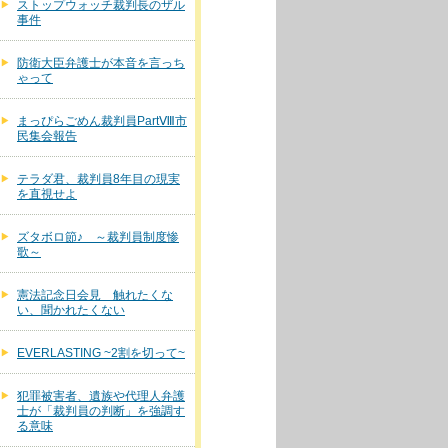
ストップウォッチ裁判長のザル
事件
防衛大臣弁護士が本音を言っち
ゃって
まっぴらごめん裁判員PartⅧ市
民集会報告
テラダ君、裁判員8年目の現実
を直視せよ
ズタボロ節♪ ～裁判員制度惨
歌～
憲法記念日会見 触れたくな
い、聞かれたくない
EVERLASTING ~2割を切って~
犯罪被害者、遺族や代理人弁護
士が「裁判員の判断」を強調す
る意味