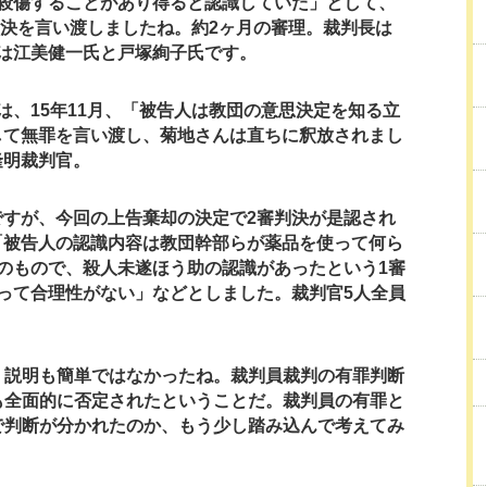
殺傷することがあり得ると認識していた」として、
判決を言い渡しましたね。約2ヶ月の審理。裁判長は
は江美健一氏と戸塚絢子氏です。
は、15年11月、「被告人は教団の意思決定を知る立
して無罪を言い渡し、菊地さんは直ちに釈放されまし
隆明裁判官。
ですが、今回の上告棄却の決定で2審判決が是認され
「被告人の認識内容は教団幹部らが薬品を使って何ら
のもので、殺人未遂ほう助の認識があったという1審
って合理性がない」などとしました。裁判官5人全員
。説明も簡単ではなかったね。裁判員裁判の有罪判断
も全面的に否定されたということだ。裁判員の有罪と
で判断が分かれたのか、もう少し踏み込んで考えてみ