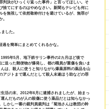
罪判決がひっくり返った事件」と言ってほしい。そ
び捨てにするのはやめなさい。新聞もテレビも何に
ルを無視して依然敬称付けを避けているが、無罪が
か。
しました。
経過を簡単にまとめてくれるかな。
1995年5月、地下鉄サリン事件の2カ月ほど後で
宛に送った郵便物が爆発し、都の職員が重傷を負いま
さんは、殺人に使うと知りながら爆薬原料の薬品を山
のアジトまで運んだとして殺人未遂ほう助などの罪
生活の末、2012年6月に逮捕されましたが、始まっ
「運んだものが人の殺傷に使う薬品だとは知らなかっ
。しかし一審の裁判員裁判は「菊池さんは教団の幹