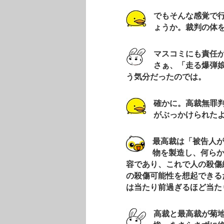
でもそんな感覚で
ょうか。裁判の体
マスコミにも責任
さぁ、「走る爆弾
う気分だったのでは。
確かに。高裁無罪
がぶっかけられた
最高裁は「被告人
物を製造し、何ら
容であり、これで人の殺傷
の殺傷可能性を想起できる
は当たり前過ぎるほど当た
高裁と最高裁が菊