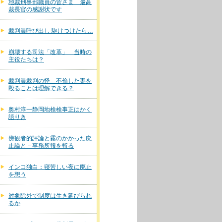
地裁刑事部職員の皆さま 最高
裁長官の感謝状です
裁判員呼び出し 駆けつけたら…
崩壊する司法「改革」 当時の
主役たちは？
裁判員裁判の怪 不倫した妻を
殴ることは理解できる？
奥村淳一静岡地検検事正はかく
語りき
傍観者的評論と霧のかかった廃
止論と－事務所報を斬る
インコ独白：寝苦しい夜に廃止
を想う
対象除外で制度は生き延びられ
るか