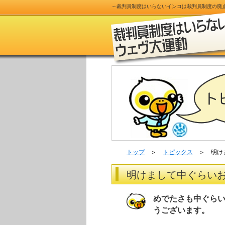
～
裁判員制度
はいらないインコは
裁判員制度
の
廃
トップ
＞
トピックス
＞ 明けま
明けまして中ぐらい
めでたさも中ぐら
うございます。