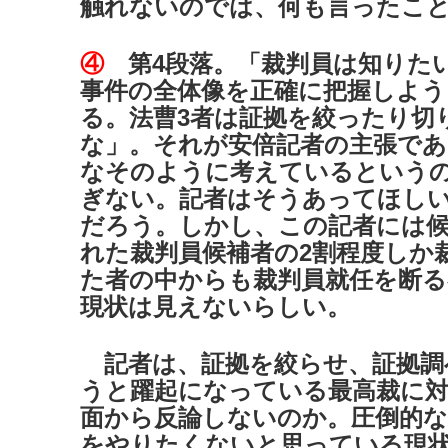
触れないのでは、何も言ったこ
④
第4段落。「裁判員は知りた
事件の全体像を正確に把握しよう
る。法曹3者は証拠を絞ったり切
な」。それが安倍記者の主張であ
なそのように考えているという
ぎない。記者はそうあってほし
だろう。しかし、この記者には候
れた裁判員候補者の2割程度しか
た者の中からも裁判員就任を断る
現状は見えないらしい。
記者は、証拠を絞らせ、証拠調
うと躍起になっている最高裁に
面から反論しないのか。圧倒的な
をやりたくないと思っている現