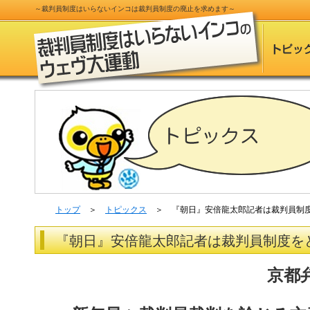
～
裁判員制度
はいらないインコは
裁判員制度
の
廃止
を求めます～
トップ
＞
トピックス
＞ 『朝日』安倍龍太郎記者は裁判員制
『朝日』安倍龍太郎記者は裁判員制度を
京都