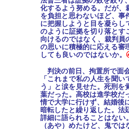
法曹三者は証拠の数を絞り
化するよう努める。だが、
を負担と思わないほど、事
に把握しようと目を凝らし
のように証拠を切り落とす
向けるのではなく、裁判員
の思いに積極的に応える審
しても良いのではないか。
判決の前日、拘置所で面会
「これまで私の人生を聞い
う」と涙を見せた。死刑を
葉だった。高校は進学校だ
情で大学に行けず、結婚後
暗転したと繰り返した。法
詳細に語られることはない
（あや）めたけど、鬼では