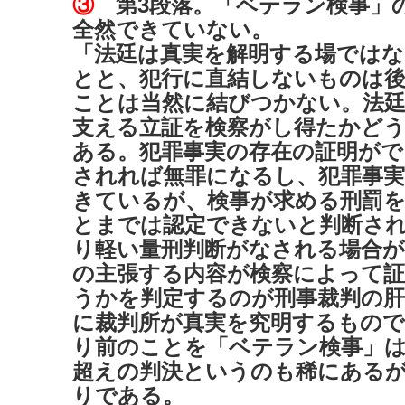
③
第3段落。「ベテラン検事」
全然できていない。
「法廷は真実を解明する場では
とと、犯行に直結しないものは
ことは当然に結びつかない。法廷
支える立証を検察がし得たかど
ある。犯罪事実の存在の証明がで
されれば無罪になるし、犯罪事実
きているが、検事が求める刑罰
とまでは認定できないと判断さ
り軽い量刑判断がなされる場合
の主張する内容が検察によって
うかを判定するのが刑事裁判の肝
に裁判所が真実を究明するもの
り前のことを「ベテラン検事」
超えの判決というのも稀にある
りである。