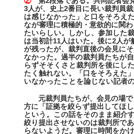
②
第2段落である。共同記者会
3人が、史上2番目に長い裁判員
は感じなかった」と口をそろえ
なが審理に積極的・意欲的に関わ
たいらしい。しかし、参加した裁
は当初計11人はいた。後に2人が
が残ったが、裁判直後の会見にそ
なかった。過半の裁判員たちが
らずそそくさと裁判所を後にし
たく触れない。「口をそろえた」
いなかったことを論じない記者
元裁判員たちが、会見の場で
方に「証拠を絞らず提出してほ
という。この話をそのまま紹介
絞り提出させないのは裁判所で
らないようだ。審理に時間をか