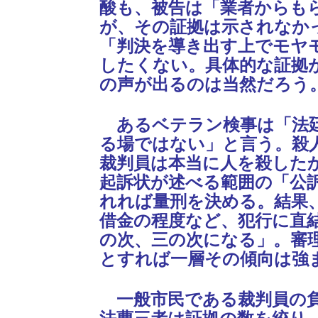
酸も、被告は「業者からも
が、その証拠は示されなか
「判決を導き出す上でモヤ
したくない。具体的な証拠
の声が出るのは当然だろう
あるベテラン検事は「法
る場ではない」と言う。殺
裁判員は本当に人を殺した
起訴状が述べる範囲の「公
れれば量刑を決める。結果
借金の程度など、犯行に直
の次、三の次になる」。審
とすれば一層その傾向は強
一般市民である裁判員の負