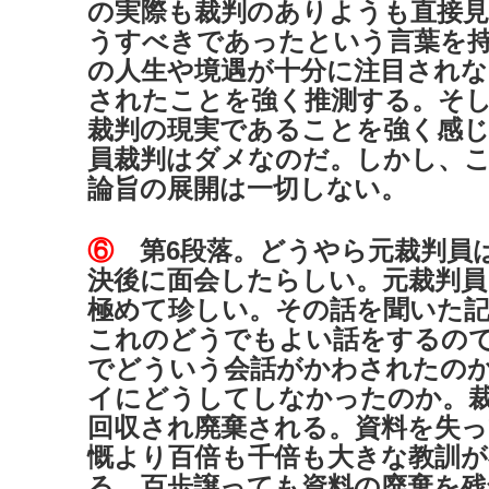
の実際も裁判のありようも直接
うすべきであったという言葉を
の人生や境遇が十分に注目されな
されたことを強く推測する。そ
裁判の現実であることを強く感
員裁判はダメなのだ。しかし、
論旨の展開は一切しない。
⑥
第6段落。どうやら元裁判員
決後に面会したらしい。元裁判員
極めて珍しい。その話を聞いた
これのどうでもよい話をするの
でどういう会話がかわされたの
イにどうしてしなかったのか。
回収され廃棄される。資料を失っ
慨より百倍も千倍も大きな教訓
る。百歩譲っても資料の廃棄を残