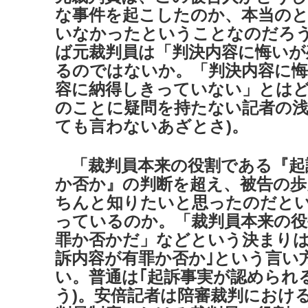
な事件を起こしたのか、本当の
いなかったということなのだろ
ば元裁判員は「判決内容に悔いが
るのではないか。「判決内容に
容に納得しきっていない」とは
のことに疑問を持たない記者の浅
ても言わないあざとさ)。
「裁判員本来の役割である『起
か否か』の判断を超え、被告の歩
ちんと知りたいと思ったのだと
っているのか。「裁判員本来の役
罪か否かだ」などという決まりは
訴内容が有罪か否か｣という言い
い。普通は｢起訴事実が認められ
う)。安倍記者は陪審裁判におけ