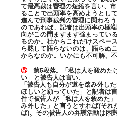
て最高裁は審理の短縮を言い、市
ることで出頭率を高めようとし
進んで刑事裁判の審理に関わろ
のであれば、記者は出頭率の極端
向がこの間ますます強まってい
るのか。社からこれだけスペー
ら黙して語らないのは、語らぬ
からなのか。いかにも不可解、
⑤
第5段落。「私は人を殺めた
い」と被告人は言い、
「被告人も自分が道を踏み外した
ほしいと願っていた」と記者は
件で被告人が「私は人を殺めた」
み外した」と言うとすれば(それ
ば)、その被告人の弁護活動は困