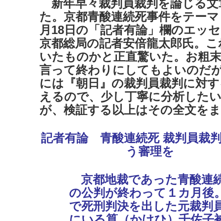
新年早々裁判員裁判を論じる文
た。京都青酸連続死事件をテーマ
月18日の「記者有論」欄のエッ
京都総局の記者安倍龍太郎氏。こ
いたものかと正直驚いた。お粗
言って終わりにしてもよいのだ
には『朝日』の裁判員裁判に対す
えるので、少し丁寧に分析した
が、検証する以上はその全文をま
記者有論 青酸連続死 裁判員裁判
う審理を
京都地裁であった青酸連
の公判が終わって１カ月後
で死刑判決を出した元裁判
にいる筧（かけひ）千佐子