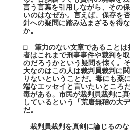
言う言葉を引用しながら、その
いのはなぜか。言えば、保存を否
針への疑問に踏み込まざるを得
か。
□ 筆力のない文章であることは
者はこれまで刑事事件や裁判を取
のだろうかという疑問を懐く。
大なのはこの人は裁判員裁判に
りないということだ。毒にも薬
端なエッセイと言いたいところ
毒がある。市民が裁判員裁判に真
しているという「荒唐無稽の大
だ。
裁判員裁判を真剣に論じるのな