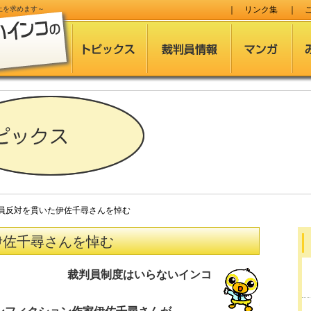
止
を求めます～
｜
リンク集
｜
反対を貫いた伊佐千尋さんを悼む
伊佐千尋さんを悼む
裁判員制度はいらないインコ