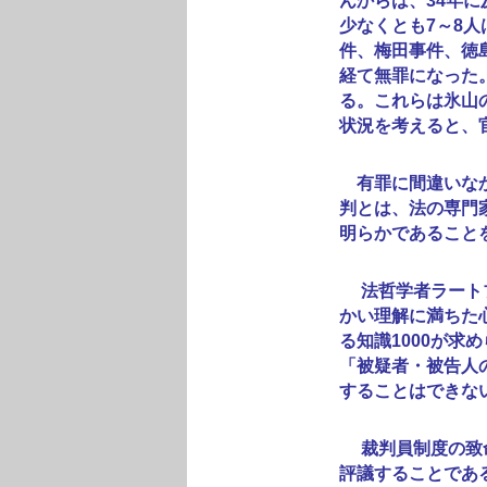
んからは、34年
少なくとも7～8
件、梅田事件、徳
経て無罪になった
る。これらは氷山
状況を考えると、
有罪に間違いなか
判とは、法の専門
明らかであること
法哲学者ラートブ
かい理解に満ちた
る知識1000が
「被疑者・被告人
することはできな
裁判員制度の致命
評議することであ