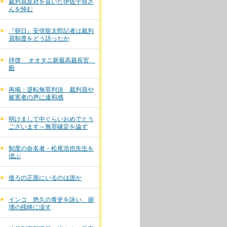
裁判員反対を貫いた伊佐千尋さ
んを悼む
『朝日』安倍龍太郎記者は裁判
員制度をどう語ったか
拝啓 オオタニ新最高裁長官
殿
再掲：逆転無罪判決 裁判員や
被害者の声に違和感
明けまして中ぐらいおめでとう
ございます～無罪確定を論ず
制度の命名者・松尾浩也先生を
偲ぶ
後ろの正面にいるのは誰か
インコ 悠久の青史を詠い、崩
壊の残映に涙す