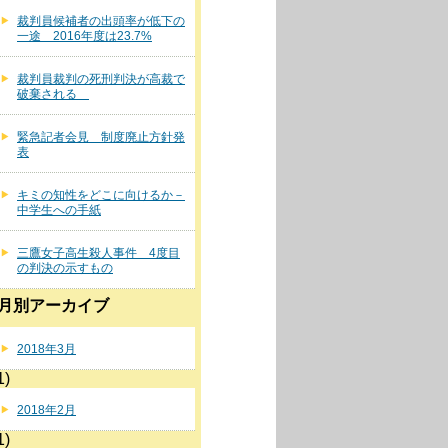
裁判員候補者の出頭率が低下の
一途 2016年度は23.7%
裁判員裁判の死刑判決が高裁で
破棄される
緊急記者会見 制度廃止方針発
表
キミの知性をどこに向けるか－
中学生への手紙
三鷹女子高生殺人事件 4度目
の判決の示すもの
月別アーカイブ
2018年3月
1)
2018年2月
1)