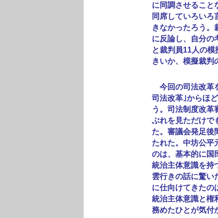
に同調させること
同席していろいろ
きなかったろう。
に反論し、自分の
と裁判員11人の
きいか、模擬裁判
今回の司法改革を
司法改革｣からほ
う。司法制度改革
ぶれを見ただけで
た。審議会発足後
たれた。中坊公平
のは、基本的に国
統治主体意識を持
雲行きの話に驚い
に仕向けてきたの
統治主体意識と権
務めたひとが気付