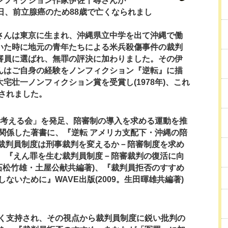
フィクション作家伊佐千尋さんが
3日、前立腺癌のため88歳で亡くなられまし
さんは東京に生まれ、沖縄県立中学を出て沖縄で働
いた時に地元の青年たちによる米兵殺傷事件の裁判
審員に選ばれ、無罪の評決に加わりました。その伊
んはご自身の経験をノンフィクション『逆転』に描
大宅壮一ノンフィクション賞を受賞し(1978年)、これ
されました。
を考える会」を発足、陪審制の導入を求める運動を推
関係した著書に、『逆転 アメリカ支配下・沖縄の陪
、『裁判員制度は刑事裁判を変えるか－陪審制度を求め
6)、『えん罪を生む裁判員制度－陪審裁判の復活に向
。石松竹雄・土屋公献共編著)、『裁判員拒否のすすめ
ないために』WAVE出版(2009。生田暉雄共編著)
く支持され、その視点から裁判員制度に鋭い批判の