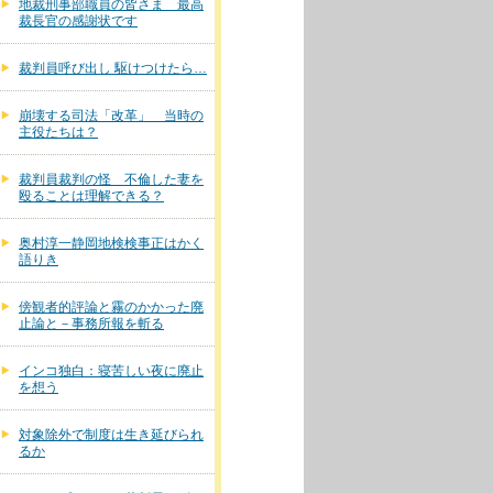
地裁刑事部職員の皆さま 最高
裁長官の感謝状です
裁判員呼び出し 駆けつけたら…
崩壊する司法「改革」 当時の
主役たちは？
裁判員裁判の怪 不倫した妻を
殴ることは理解できる？
奥村淳一静岡地検検事正はかく
語りき
傍観者的評論と霧のかかった廃
止論と－事務所報を斬る
インコ独白：寝苦しい夜に廃止
を想う
対象除外で制度は生き延びられ
るか