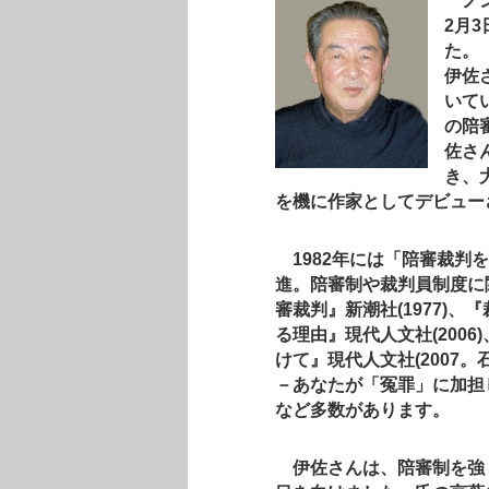
ノン
2月
た。
伊佐
いて
の陪
佐さ
き、
を機に作家としてデビュー
1982年には「陪審裁判
進。陪審制や裁判員制度に
審裁判』新潮社(1977)
る理由』現代人文社(200
けて』現代人文社(2007
－あなたが「冤罪」に加担し
など多数があります。
伊佐さんは、陪審制を強