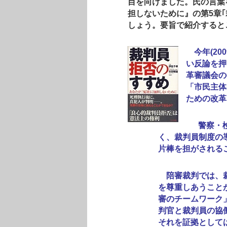
目を向けました。氏の言葉
担しないために』の第5章
しょう。要旨で紹介すると
今年(20
い反論を押
革審議会の
「市民主体
ための改革
警察・検
く、裁判員制度の
片棒を担がされる
陪審裁判では、裁
を尊重しあうこと
審のチームワーク
判官と裁判員の協
それを証拠として