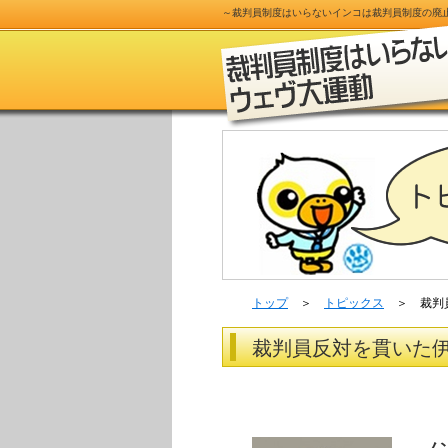
～
裁判員制度
はいらないインコは
裁判員制度
の
廃
トップ
＞
トピックス
＞ 裁判員
裁判員反対を貫いた