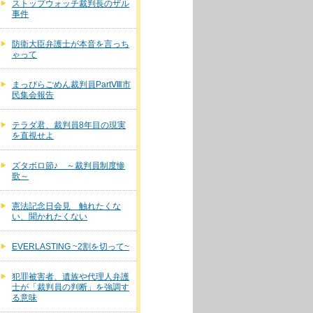
ストップウォッチ裁判長のザル
事件
防衛大臣弁護士が本音を言っち
ゃって
まっぴらごめん裁判員PartⅧ市
民集会報告
テラダ君、裁判員8年目の現実
を直視せよ
ズタボロ節♪ ～裁判員制度惨
歌～
憲法記念日会見 触れたくな
い、聞かれたくない
EVERLASTING ~2割を切って~
犯罪被害者、遺族や代理人弁護
士が「裁判員の判断」を強調す
る意味