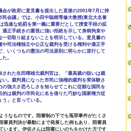
(
会が政府に意見書を提出した直後の2001年7月に持
市民会議」では、小田中聡樹専修大教授(東北大名誉
書は迅速な処罰を第一義に重要だとして捜査手段の拡
(
、適正手続きの重視に強い拒絶を示して身柄拘束や
は一切取り組まないことを明示している。意見書の
権や司法権独立や公正な裁判を受ける権利や適正手
(
ど、いくつもの憲法の司法原則に明らかに逆行して
した。
(
された生田暉雄元裁判官は、「最高裁の狙いは裁
ない。裁判員になった市民に強権的裁判を実体験さ
(
力の強大さ恐ろしさを知らせてこれに従順な国民を
目的は裁判の市民化に名を借りた巧妙な国家権力従
(
ょう」と言っている。
ようなものです。陪審制の下でも冤罪事件がたくさ
(
陪審員判決が暴動にまで発展した例もあり、陪審員
ています。伊佐さんは陪審にいのちをかけた方です