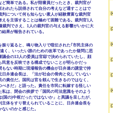
など簡単である。私が陪審員だったとき、裁判官が
言われたら説得されて自分の考えなど通すことはで
(
裁判について何も知らない素人が経験豊富な裁判官
考えを主張することは極めて困難である。裁判官1人
模擬裁判でさえ、1人の裁判官の与える影響がいかに大
(
の結果が報告されている。
(
振り返ると、鳴り物入りで喧伝された｢市民主体の
ど遠く、いったい誰のための改革であったか疑問に思
審議会の13人の委員は官邸で決められていたし、顔
(
も民意を反映できる構成でないことが明らかだっ
間もない時期に現場報告の機会が日弁連の講堂で持
元日弁連会長は、「法が社会の骨肉と化していない
(
民の責任だ。国民は官を頼んで生きるのではなく、
つべきだ」と語った。責任を市民に転嫁する怪しい
(
た私は、閉会の挨拶で「国民の司法意識をそのよう
は(国の)中枢だったではないか」と異議を呈したが、
利主体をすり替えられていることに、日弁連会長を
(
かないのかと感じた。