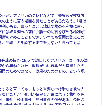
正だ。アメリカのテレビなどで、警察官が被疑者
次のように言う場面を見たことがあるだろう。｢君は
権利がある。言ったことは法廷で君の不利益に使わ
君には取り調べの前に弁護士の助言を求める権利が
同席を求めることもでき、いつでも質問に答えるの
き、弁護士と相談するまで答えないと言ってもよ
、日弁連の招きに応えて訪日したアメリカ・コーネル法
授から尋ねられた。教授がいい言葉だと指摘したの
国民のためではなく、政府のためのもの』という私
すると言っても、もっと重要なのは罪なき被告人
らないことだ。死刑が確定した後に危うく執行を免
田川事件、松山事件、島田事件の例がある。免田さ