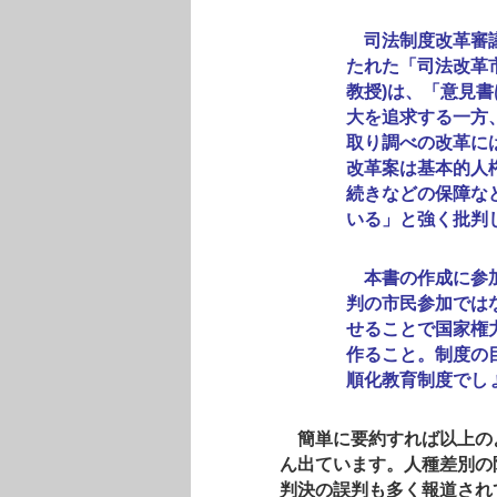
司法制度改革審議
たれた「司法改革
教授)は、「意見
大を追求する一方
取り調べの改革に
改革案は基本的人
続きなどの保障な
いる」と強く批判
本書の作成に参加
判の市民参加では
せることで国家権
作ること。制度の
順化教育制度でし
簡単に要約すれば以上の
ん出ています。人種差別の
判決の誤判も多く報道され