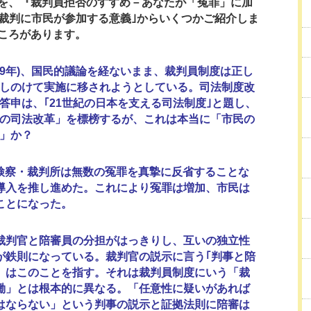
を、『裁判員拒否のすすめ－あなたが「冤罪」に加
｢裁判に市民が参加する意義｣からいくつかご紹介しま
ころがあります。
09年)、国民的議論を経ないまま、裁判員制度は正し
しのけて実施に移されようとしている。司法制度改
答申は、｢21世紀の日本を支える司法制度｣と題し、
の司法改革」を標榜するが、これは本当に「市民の
」か？
察・裁判所は無数の冤罪を真摯に反省することな
導入を推し進めた。これにより冤罪は増加、市民は
ことになった。
判官と陪審員の分担がはっきりし、互いの独立性
が鉄則になっている。裁判官の説示に言う｢判事と陪
」はこのことを指す。それは裁判員制度にいう「裁
働」とは根本的に異なる。「任意性に疑いがあれば
はならない」という判事の説示と証拠法則に陪審は