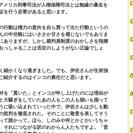
(
降のアメリカ刑事司法が人権保障司法とは無縁の暴走を
証を行う必要があると思います。
(
の行動は権力の意向を自ら買って出た行動というの
んの中坊観にはいささか甘さを感じないでもありま
(
にありますが、しかし裁判員制度のおかしさを指摘
おっしゃることは否定のしようがない正論でしょ
(
く細かくなり過ぎました。でも、伊佐さんが生前強
(
ご紹介するのはインコの責任だと思います。
対を「貫いた」とインコが申し上げたのには理由が
(
と大騒ぎをしていたあの人もこの人も揃いも揃って
うに吸い込まれていった中で、伊佐さんは少しも動
(
の批判を徹底された。そのことに敬意を表してそう
って誰かって。ほら、しのみや何とかとかいうちゃ
、それにつながる訳のわからん人たちですよ。「昔
(