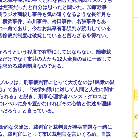
に及ぶ獄中生活の中で別れを告げた死刑囚77人のうち
人は無実だったと自分は思ったと聞いた。加藤老事
島ラジオ商殺し事件も気の遠くなるような長年月を
。横浜事件、布川事件、袴田事件、名張事件もあ
の一角であり、今なお無辜有罪誤判が続出している
官僚裁判制度は破綻していると言わざるを得ない。
ろうという程度で有罪にしてはならない。陪審裁
家だけでなく市井の人たち12人全員の目に一致して
を求める裁判制度なのである。
ルフは、刑事裁判官にとって大切なのは｢民衆の温
心」であり、「法学知識1に対して人間と人生に関す
求められる」と説き、刑事心理学者ハンス・グロスは
のレベルに身を置かなければその心情と供述を理解
いだろう」と言っている。
(
的な欠陥は、裁判官と裁判員が事実問題を一緒に
る。裁判官にとって市民裁判官を言いくるめ、自説
(